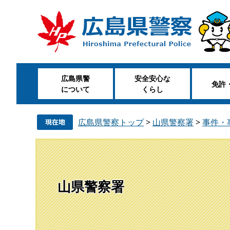
ペ
メ
ー
ニ
ジ
ュ
の
ー
先
を
頭
飛
広島県警
安全安心な
で
ば
免許
について
くらし
す
し
。
て
本
広島県警察トップ
>
山県警察署
>
事件・
文
へ
山県警察署