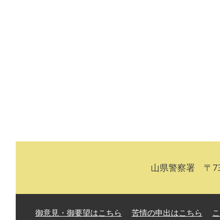
山県警察署 〒73
御意見・御要望はこちら
苦情の申出はこちら
こ