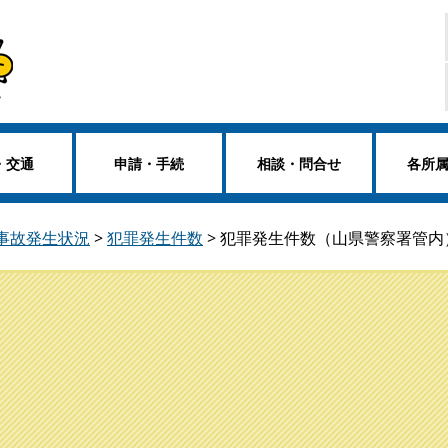
・交通
申請・手続
相談・問合せ
各所
事故発生状況
>
犯罪発生件数
>
犯罪発生件数（山県警察署管内