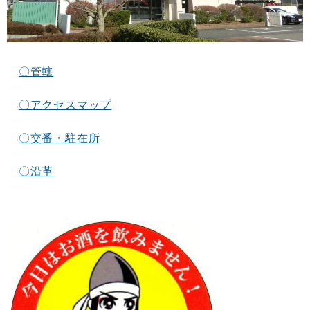
〇管轄
〇アクセスマップ
〇交番・駐在所
〇沿革