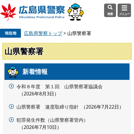
検索
メニュー
ペ
メ
広島県警察トップ
>
山県警察署
ー
ニ
ジ
ュ
の
ー
山県警察署
先
を
頭
飛
で
ば
新着情報
本
す
し
文
。
て
令和８年度 第１回 山県警察署協議会
本
2026年8月3日
文
へ
山県警察署 速度取締り指針
2026年7月22日
犯罪発生件数（山県警察署管内）
2026年7月10日