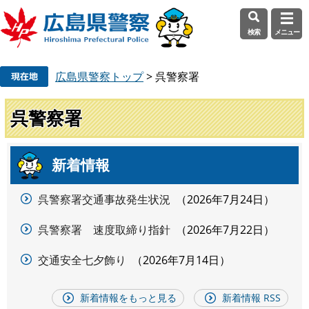
検索
メニュー
ペ
メ
広島県警察トップ
>
呉警察署
ー
ニ
ジ
ュ
の
ー
呉警察署
先
を
頭
飛
で
ば
新着情報
本
す
し
文
。
て
呉警察署交通事故発生状況
2026年7月24日
本
文
呉警察署 速度取締り指針
2026年7月22日
へ
交通安全七夕飾り
2026年7月14日
新着情報をもっと見る
新着情報 RSS