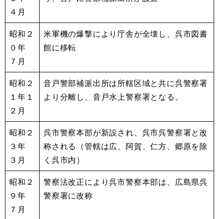
４月
昭和２
米軍機の爆撃により庁舎が全壊し、呉市図書
０年
館に移転
７月
昭和２
音戸警部補派出所は所轄区域と共に呉警察署
１年１
より分離し、音戸水上警察署となる。
２月
昭和２
呉市警察本部が新設され、呉市呉警察署と改
３年
称される（管轄は広、阿賀、仁方、郷原を除
３月
く呉市内）
昭和２
警察法改正により呉市警察本部は、広島県呉
９年
警察署に改称
７月