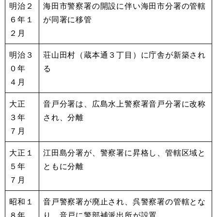
明治２
海田市警察署の開設に伴い海田市分署の管轄
６年１
が同署に移管
２月
明治３
荘山田村（蔵本通３丁目）に庁舎が新築され
０年
る
４月
大正
音戸分署は、広島水上警察署音戸分署に改称
３年
され、分離
７月
大正１
江田島分署が、警察署に昇格し、管轄区域と
５年
ともに分離
７月
昭和１
音戸警察署が廃止され、呉警察署の管轄とな
８年
り、音戸に警部補派出所が設置