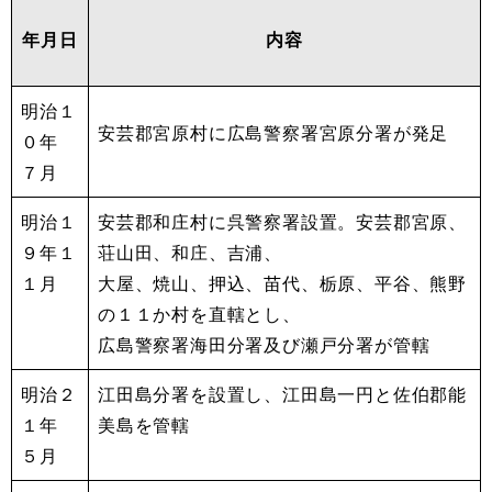
年月日
内容
明治１
安芸郡宮原村に広島警察署宮原分署が発足
０年
７月
明治１
安芸郡和庄村に呉警察署設置。安芸郡宮原、
９年１
荘山田、和庄、吉浦、
１月
大屋、焼山、押込、苗代、栃原、平谷、熊野
の１１か村を直轄とし、
広島警察署海田分署及び瀬戸分署が管轄
明治２
江田島分署を設置し、江田島一円と佐伯郡能
１年
美島を管轄
５月