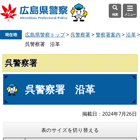
検索
メニュー
ペ
メ
広島県警察トップ
>
呉警察署
>
警察署案内
>
沿革
>
ー
ニ
ジ
ュ
呉警察署 沿革
の
ー
先
を
呉警察署
頭
飛
で
ば
す
し
本
呉警察署 沿革
。
て
文
本
文
へ
掲載日
2024年7月26日
表のサイズを切り替える