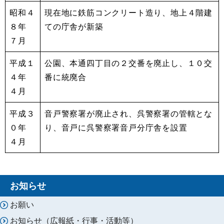
昭和４
現在地に鉄筋コンクリート造り、地上４階建
８年
ての庁舎が新築
７月
平成１
公園、本通四丁目の２交番を廃止し、１０交
４年
番に統廃合
４月
平成３
音戸警察署が廃止され、呉警察署の管轄とな
０年
り、音戸に呉警察署音戸分庁舎を設置
４月
お知らせ
お願い
お知らせ（広報紙・行事・活動等）