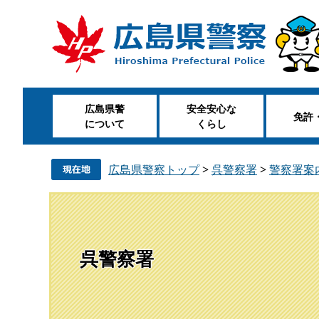
ペ
メ
ー
ニ
ジ
ュ
の
ー
先
を
頭
飛
広島県警
安全安心な
で
ば
免許
について
くらし
す
し
。
て
本
広島県警察トップ
>
呉警察署
>
警察署案
文
へ
呉警察署