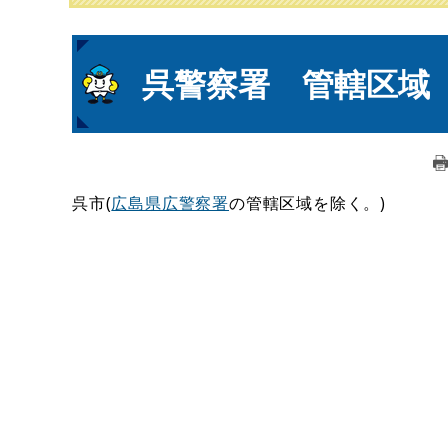
本
呉警察署 管轄区域
文
呉市(
広島県広警察署
の管轄区域を除く。)