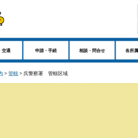
・交通
申請・手続
相談・問合せ
各所
内
>
管轄
>
呉警察署 管轄区域