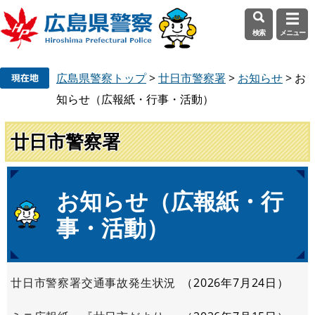
検索
メニュー
ペ
メ
広島県警察トップ
>
廿日市警察署
>
お知らせ
>
お
ー
ニ
ジ
ュ
知らせ（広報紙・行事・活動）
の
ー
先
を
廿日市警察署
頭
飛
で
ば
す
し
本
お知らせ（広報紙・行
。
て
文
本
事・活動）
文
へ
廿日市警察署交通事故発生状況
2026年7月24日