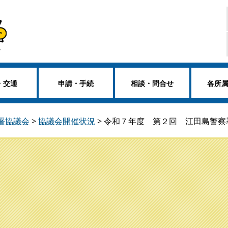
・交通
申請・手続
相談・問合せ
各所
署協議会
>
協議会開催状況
>
令和７年度 第２回 江田島警察