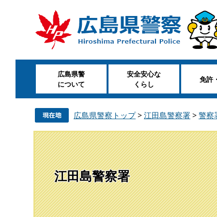
ペ
メ
ー
ニ
ジ
ュ
の
ー
先
を
頭
飛
広島県警
安全安心な
で
ば
免許
について
くらし
す
し
。
て
本
広島県警察トップ
>
江田島警察署
>
警察
文
へ
江田島警察署