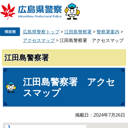
ペ
メ
広島県警察トップ
>
江田島警察署
>
警察署案内
>
ー
ニ
ジ
ュ
アクセスマップ
>
江田島警察署 アクセスマップ
の
ー
先
を
江田島警察署
頭
飛
で
ば
す
し
本
江田島警察署 アクセ
。
て
文
本
スマップ
文
へ
掲載日
2024年7月26日