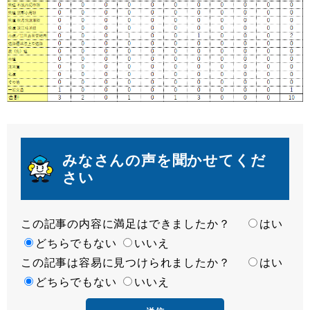
みなさんの声を聞かせてくだ
さい
この記事の内容に満足はできましたか？
満
はい
足
どちらでもない
いいえ
この記事は容易に見つけられましたか？
度
容
はい
易
どちらでもない
いいえ
度