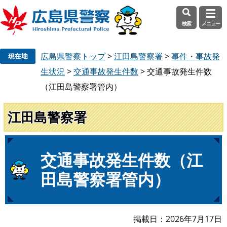
検索
メニュー
ペ
メ
広島県警察トップ
>
江田島警察署
>
事件・事故発
ー
ニ
ジ
ュ
生状況
>
交通事故発生件数
>
交通事故発生件数
の
ー
（江田島警察署管内）
先
を
頭
飛
江田島警察署
で
ば
す
し
。
て
本
本
交通事故発生件数（江
文
文
田島警察署管内）
へ
掲載日
2026年7月17日