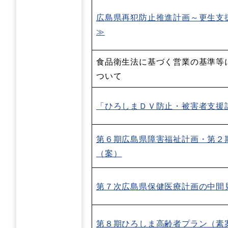
広島県再犯防止推進計画～更生支
≫
食品衛生法に基づく営業の基準等
ついて
「ひろしまＤＶ防止・被害者支援
第６期広島県障害福祉計画・第２
（案）
第７次広島県保健医療計画の中間
第８期ひろしま高齢者プラン（素