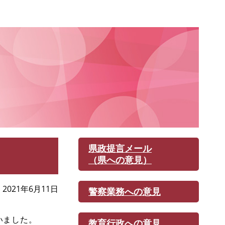
県政提言メール
（県への意見）
2021年6月11日
警察業務への意見
いました。
教育行政への意見