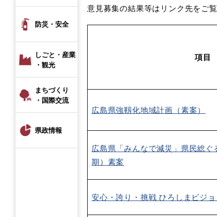
意見募集の結果等はリンク先をご
防災・安全
しごと・産業
項目
・観光
まちづくり
・国際交流
広島県強靱化地域計画（素案）
県政情報
広島県「みんなで減災」県民総ぐ
期）素案
安心・誇り・挑戦 ひろしまビジ