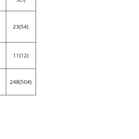
23(54)
11(12)
248(504)