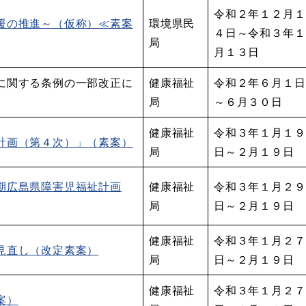
令和２年１２月１
援の推進～（仮称）≪素案
環境県民
４日～令和３年１
局
月１３日
に関する条例の一部改正に
健康福祉
令和２年６月１日
局
～６月３０日
健康福祉
令和３年１月１９
計画（第４次）」（素案）
局
日～２月１９日
期広島県障害児福祉計画
健康福祉
令和３年１月２９
局
日～２月１９日
健康福祉
令和３年１月２７
見直し（改定素案）
局
日～２月１９日
健康福祉
令和３年１月２７
案）