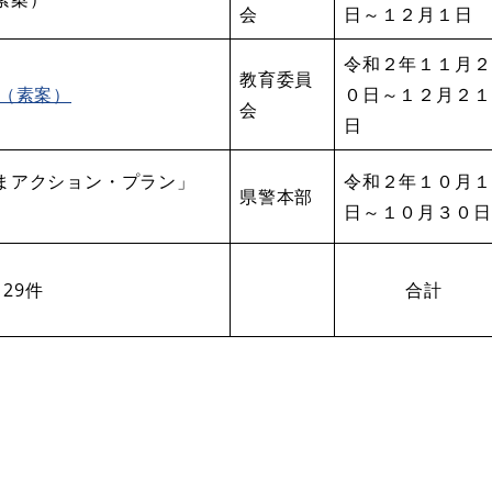
会
日～１２月１日
令和２年１１月２
教育委員
」（素案）
０日～１２月２１
会
日
まアクション・プラン」
令和２年１０月１
県警本部
日～１０月３０日
29件
合計