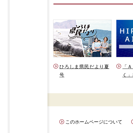
ひろしま県民だより夏
「Ａ
号
く」
このホームページについて