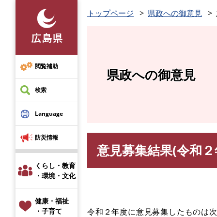
ペ
トップページ
県政への御意見
ー
ジ
の
先
頭
閲覧補助
県政への御意見
で
す
検索
。
Language
防災情報
意見募集結果(令和２
本
文
くらし・教育
・環境・文化
健康・福祉
令和２年度に意見募集したものは
・子育て