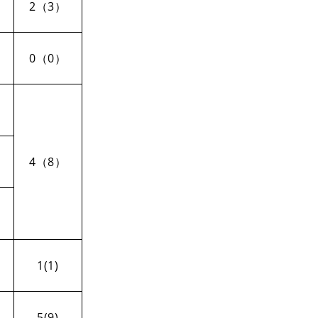
2（3）
0（0）
4（8）
1(1)
5(9)