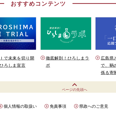
おすすめコンテンツ
Ｉで未来を切り開
徹底解剖！ひろしまラ
広島県
ひろしま宣言
ボ
で、鞆
係る寄
ページの先頭へ
個人情報の取扱い
免責事項
県政へのご意見