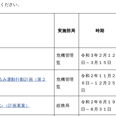
覧ください。
実施部局
時期
危機管理
令和３年２月１２
監
日～３月１５日
令和２年１１月２
るみ運動行動計画（第２
危機管理
６日～１２月２５
監
日
令和２年８月１９
ョン（計画素案）
総務局
日～８月３１日