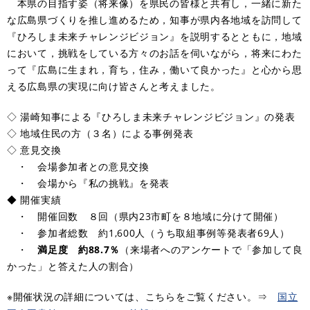
本県の目指す姿（将来像）を県民の皆様と共有し，一緒に新た
な広島県づくりを推し進めるため，知事が県内各地域を訪問して
『ひろしま未来チャレンジビジョン』を説明するとともに，地域
において，挑戦をしている方々のお話を伺いながら，将来にわた
って『広島に生まれ，育ち，住み，働いて良かった』と心から思
える広島県の実現に向け皆さんと考えました。
◇ 湯崎知事による『ひろしま未来チャレンジビジョン』の発表
◇ 地域住民の方（３名）による事例発表
◇ 意見交換
・ 会場参加者との意見交換
・ 会場から『私の挑戦』を発表
◆ 開催実績
・ 開催回数 ８回（県内23市町を８地域に分けて開催）
・ 参加者総数 約1,600人（うち取組事例等発表者69人）
・
満足度 約88.7％
（来場者へのアンケートで「参加して良
かった」と答えた人の割合）
※開催状況の詳細については、こちらをご覧ください。⇒
​国立