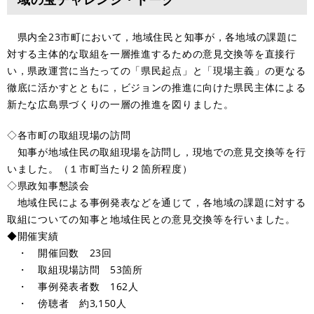
県内全23市町において，地域住民と知事が，各地域の課題に
対する主体的な取組を一層推進するための意見交換等を直接行
い，県政運営に当たっての「県民起点」と「現場主義」の更なる
徹底に活かすとともに，ビジョンの推進に向けた県民主体による
新たな広島県づくりの一層の推進を図りました。
◇各市町の取組現場の訪問
知事が地域住民の取組現場を訪問し，現地での意見交換等を行
いました。（１市町当たり２箇所程度）
◇県政知事懇談会
地域住民による事例発表などを通じて，各地域の課題に対する
取組についての知事と地域住民との意見交換等を行いました。
◆開催実績
・ 開催回数 23回
・ 取組現場訪問 53箇所
・ 事例発表者数 162人
・ 傍聴者 約3,150人