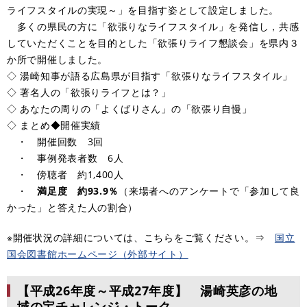
ライフスタイルの実現～」を目指す姿として設定しました。
多くの県民の方に「欲張りなライフスタイル」を発信し，共感
していただくことを目的とした「欲張りライフ懇談会」を県内３
か所で開催しました。
◇ 湯崎知事が語る広島県が目指す「欲張りなライフスタイル」
◇ 著名人の「欲張りライフとは？」
◇ あなたの周りの「よくばりさん」の「欲張り自慢」
◇ まとめ◆開催実績
・ 開催回数 3回
・ 事例発表者数 6人
・ 傍聴者 約1,400人
・
満足度 約93.9％
（来場者へのアンケートで「参加して良
かった」と答えた人の割合）
​※開催状況の詳細については、こちらをご覧ください。⇒
​国立
国会図書館ホームページ（外部サイト）
【平成26年度～平成27年度】 湯崎英彦の地
域の宝チャレンジ・トーク