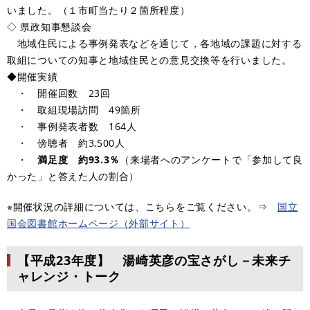
いました。（１市町当たり２箇所程度）
◇ 県政知事懇談会
地域住民による事例発表などを通じて，各地域の課題に対する
取組についての知事と地域住民との意見交換等を行いました。
◆開催実績
・ 開催回数 23回
・ 取組現場訪問 49箇所
・ 事例発表者数 164人
・ 傍聴者 約3,500人
・
満足度 約93.3％
（来場者へのアンケートで「参加して良
かった」と答えた人の割合）
※開催状況の詳細については、こちらをご覧ください。⇒
​国立
国会図書館ホームページ（外部サイト）
【平成23年度】 湯崎英彦の宝さがし－未来チ
ャレンジ・トーク