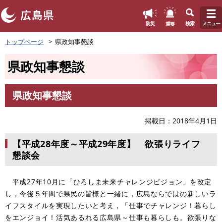
このページの本文へ
重要
防災
検索
メニュー
ペ
トップページ
県政知事懇談
ー
ジ
県政知事懇談
の
先
頭
県政知事懇談
で
本
す
文
。
掲載日
2018年4月1日
【平成28年度～平成29年度】 欲張りライフ
懇談会
平成27年10月に「ひろしま未来チャレンジビジョン」を改定
し，今後５年間で県民の皆様と一緒に，広島ならではの新しいラ
イフスタイルを実現したいと考え，「仕事でチャレンジ！暮らし
をエンジョイ！活気あるれる広島県～仕事も暮らしも。欲張りな