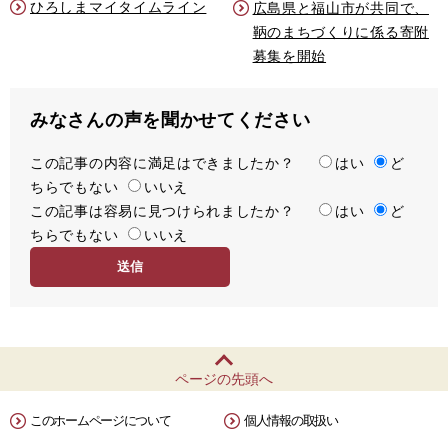
ひろしまマイタイムライン
広島県と福山市が共同で、
鞆のまちづくりに係る寄附
募集を開始
みなさんの声を聞かせてください
この記事の内容に満足はできましたか？
満
はい
ど
ちらでもない
足
いいえ
この記事は容易に見つけられましたか？
度
容
はい
ど
ちらでもない
易
いいえ
度
ページの先頭へ
このホームページについて
個人情報の取扱い