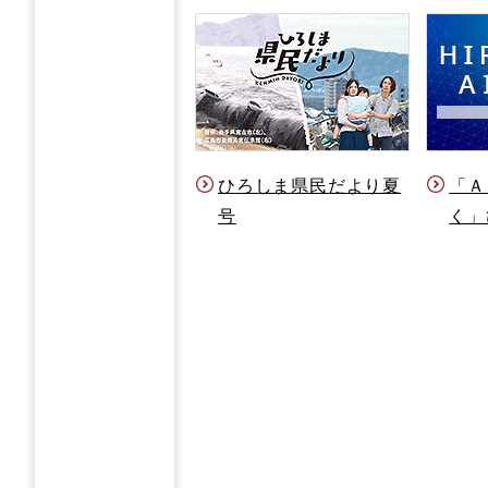
ひろしま県民だより夏
「Ａ
号
く」