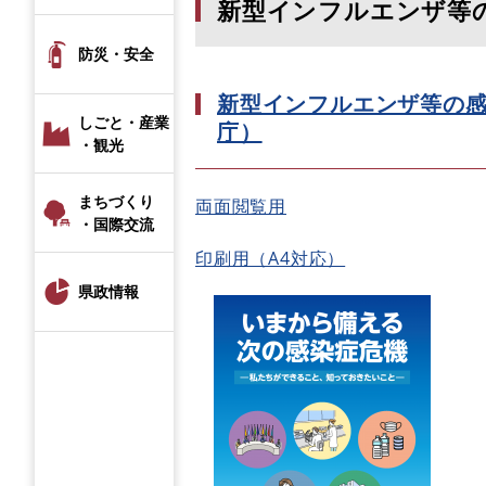
新型インフルエンザ等
防災・安全
新型インフルエンザ等の
しごと・産業
庁）
・観光
まちづくり
両面閲覧用
・国際交流
印刷用（A4対応）
県政情報