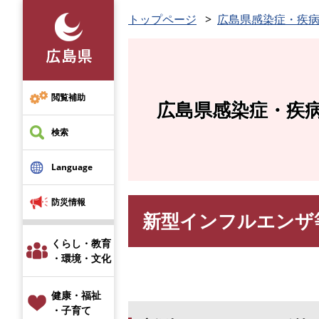
ペ
トップページ
広島県感染症・疾
ー
ジ
の
先
頭
閲覧補助
広島県感染症・疾
で
す
検索
。
Language
防災情報
新型インフルエンザ
本
文
くらし・教育
・環境・文化
健康・福祉
・子育て