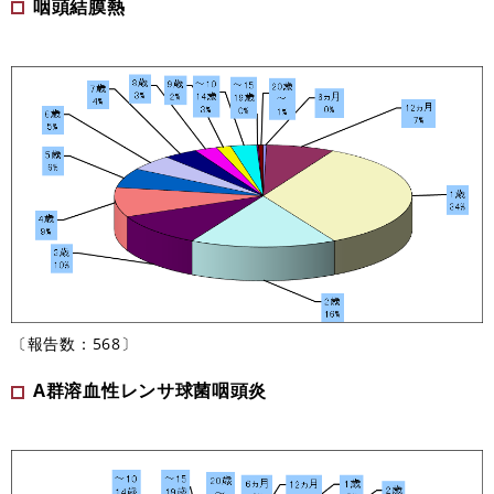
咽頭結膜熱
〔報告数：568〕
A群溶血性レンサ球菌咽頭炎