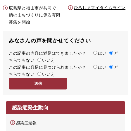
ひろしまマイタイムライン
広島県と福山市が共同で、
鞆のまちづくりに係る寄附
募集を開始
みなさんの声を聞かせてください
この記事の内容に満足はできましたか？
満
はい
ど
ちらでもない
足
いいえ
この記事は容易に見つけられましたか？
度
容
はい
ど
ちらでもない
易
いいえ
度
感染症発生動向
感染症週報