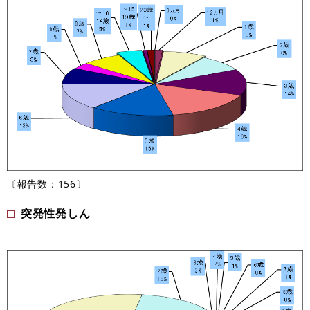
〔報告数：156〕
突発性発しん