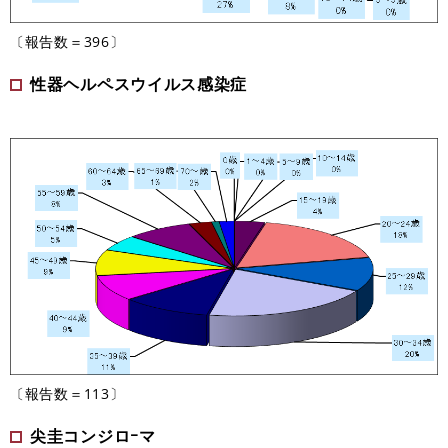
〔報告数＝396〕
性器ヘルペスウイルス感染症
〔報告数＝113〕
尖圭コンジロｰマ