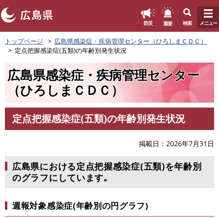
このページの本文へ
重要
防災
検索
メニュー
ペ
トップページ
広島県感染症・疾病管理センター（ひろしまＣＤＣ）
ー
定点把握感染症(五類)の年齢別発生状況
ジ
の
広島県感染症・疾病管理センター
先
頭
（ひろしまＣＤＣ）
で
す
。
定点把握感染症(五類)の年齢別発生状況
本
文
掲載日
2026年7月31日
広島県における定点把握感染症(五類)を年齢別
のグラフにしています｡
週報対象感染症(年齢別の円グラフ)