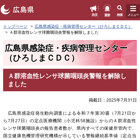
このページの本文へ
重要
防災
検索
メニュー
ペ
トップページ
広島県感染症・疾病管理センター（ひろしまＣＤＣ）
ー
Ａ群溶血性レンサ球菌咽頭炎警報を解除しました
ジ
の
広島県感染症・疾病管理センター
先
頭
（ひろしまＣＤＣ）
で
す
。
Ａ群溶血性レンサ球菌咽頭炎警報を解除し
本
ました
文
掲載日
2025年7月31日
広島県感染症発生動向調査による令和７年第30週（7月21日か
ら7月27日）の定点医療機関（小児科58施設）からのＡ群溶血性
レンサ球菌咽頭炎の報告患者数が、県内すべての保健所管内で、
国立健康危機管理研究機構が示している警報継続基準値（定点当