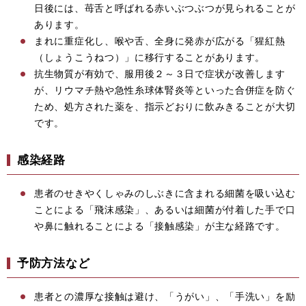
日後には、苺舌と呼ばれる赤いぶつぶつが見られることが
あります。
まれに重症化し、喉や舌、全身に発赤が広がる「猩紅熱
（しょうこうねつ）」に移行することがあります。
抗生物質が有効で、服用後２～３日で症状が改善します
が、リウマチ熱や急性糸球体腎炎等といった合併症を防ぐ
ため、処方された薬を、指示どおりに飲みきることが大切
です。
感染経路
患者のせきやくしゃみのしぶきに含まれる細菌を吸い込む
ことによる「飛沫感染」、あるいは細菌が付着した手で口
や鼻に触れることによる「接触感染」が主な経路です。
予防方法など
患者との濃厚な接触は避け、「うがい」、「手洗い」を励