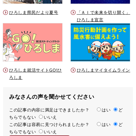
ひろしま県民だより夏号
「ＡＩで未来を切り開く」
ひろしま宣言
ひろしま就活サイトGO!ひ
ひろしまマイタイムライン
ろしま
みなさんの声を聞かせてください
この記事の内容に満足はできましたか？
満
はい
ど
ちらでもない
足
いいえ
この記事は容易に見つけられましたか？
度
容
はい
ど
ちらでもない
易
いいえ