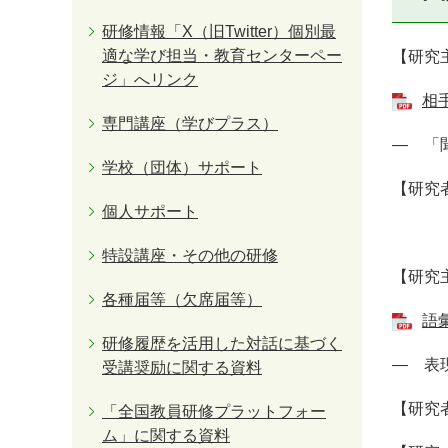
研修情報「X（旧Twitter）個別最
適な学び担当・教育センターペー
【研究
ジ」へリンク
相
専門講座（学びプラス）
― 「
学校（団体）サポート
【研究
個人サポート
特設講座・その他の研修
【研究
各種届等（欠席届等）
語
研修履歴を活用した対話に基づく
― 表
受講奨励に関する資料
【研究
「全国教員研修プラットフォー
ム」に関する資料