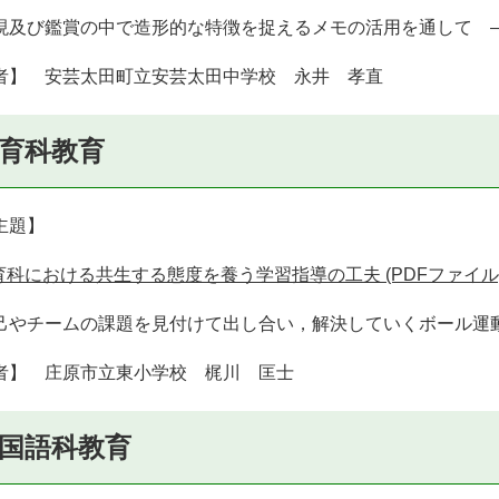
現及び鑑賞の中で造形的な特徴を捉えるメモの活用を通して 
者】 安芸太田町立安芸太田中学校 永井 孝直
育科教育
主題】
育科における共生する態度を養う学習指導の工夫 (PDFファイル)(2
己やチームの課題を見付けて出し合い，解決していくボール運
者】 庄原市立東小学校 梶川 匡士
国語科教育