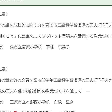
主題】
手の話を能動的に聞く力を育てる国語科学習指導の工夫 (PDFファイ
聞くこと」に焦点化してタブレット型端末を活用する単元づく
者】 呉市立宮原小学校 下畦 恵美子
主題】
彙の量と質の充実を図る低学年国語科学習指導の工夫 (PDFファイル
現の工夫を促す物語創作の単元づくりを通して ―
者】 三原市立本郷西小学校 白坂 里奈