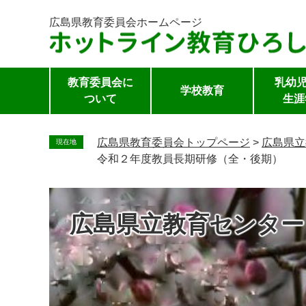
広島県教育委員会
ホームページ
教育委員会に
乳幼児
学校教育
ついて
生涯
ペ
ー
広島県教育委員会トップページ
>
広島県立
現在地
ジ
令和２年度教員長期研修（全・後期）
の
先
頭
広島県立教育センター
で
す。