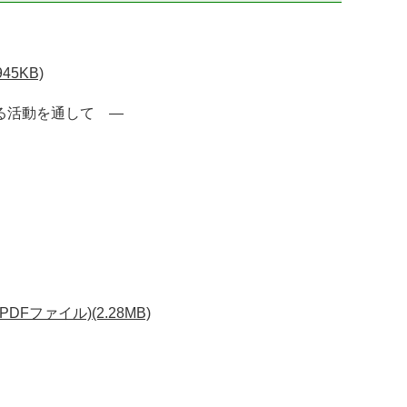
5KB)
る活動を通して ―
ファイル)(2.28MB)