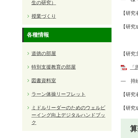
生の研究）
【研究
授業づくり
【研究
各種情報
道徳の部屋
【研究
特別支援教育の部屋
「
図書資料室
― 持
ラーン体操リーフレット
【研究
ミドルリーダーのためのウェルビ
【研究
ーイング向上デジタルハンドブッ
ク
算