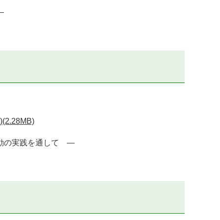
―
.28MB)
動の実践を通して ―