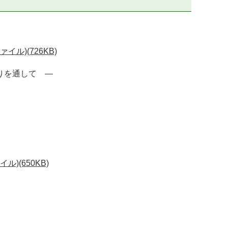
ル)(726KB)
りを通して ―
)(650KB)