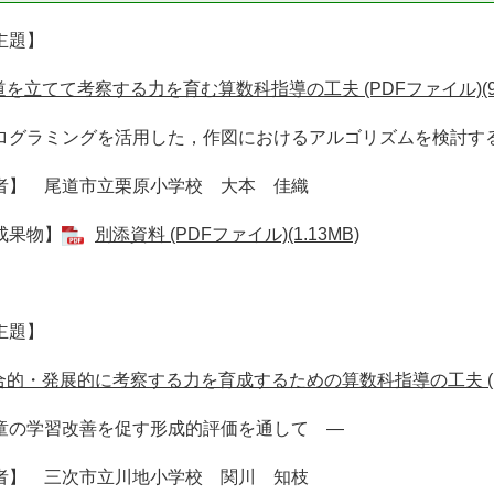
主題】
道を立てて考察する力を育む算数科指導の工夫 (PDFファイル)(94
ログラミングを活用した，作図におけるアルゴリズムを検討す
者】 尾道市立栗原小学校 大本 佳織
成果物】
別添資料 (PDFファイル)(1.13MB)
主題】
合的・発展的に考察する力を育成するための算数科指導の工夫 (PDF
童の学習改善を促す形成的評価を通して ―
者】 三次市立川地小学校 関川 知枝