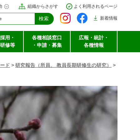
助
組織からさがす
よく利用されるページ
新着
情報
採用・
各種相談窓口
広報・統計・
研修等
・申請・募集
各種情報
ード
>
研究報告（所員、 教員長期研修生の研究）
>