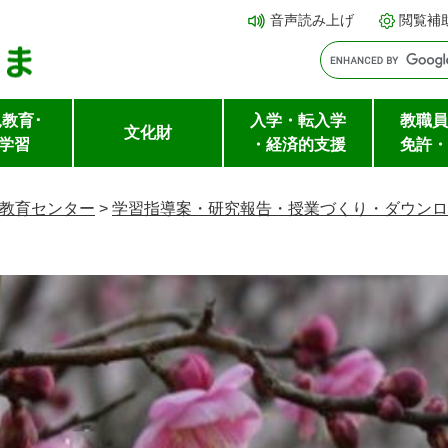
メ
本文へ
音声読み上げ
閲覧補
ニ
ュ
ー
教育･
入学・転入学
教職員
を
文化財
学習
・経済的支援
免許・
飛
ば
教育センター
>
学習指導案・研究報告・授業づくり・ダウンロ
し
て