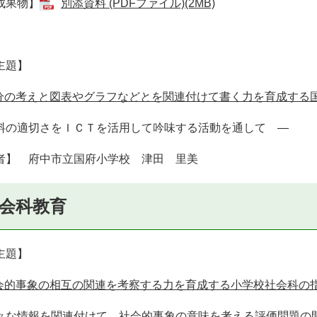
成果物】
別添資料 (PDFファイル)(2MB)
主題】
分の考えと図表やグラフなどとを関連付けて書く力を育成する国語科学
料の適切さをＩＣＴを活用して吟味する活動を通して ―
者】 府中市立国府小学校 津田 里美
会科教育
主題】
会的事象の相互の関連を考察する力を育成する小学校社会科の指導と評
々な情報を関連付けて，社会的事象の意味を考える評価問題の