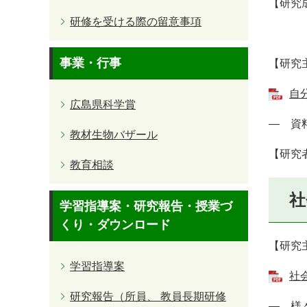
【研究
研修を受ける際の留意事項
事業・行事
【研究
自
広島県科学賞
― 資
教材生物バザール
【研究
教育相談
社
学習指導案・研究報告・授業づ
くり・ダウンロード
【研究
学習指導案
社
研究報告（所員、 教員長期研修
― 様