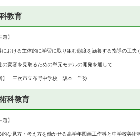
科教育
主題】
科における主体的に学習に取り組む態度を涵養する指導の工夫 (PDF
徒の変容を見取るための単元モデルの開発を通して ―
者】 三次市立布野中学校 阪本 千弥
術科教育
主題】
形的な見方・考え方を働かせる高学年図画工作科と中学校美術科指導の