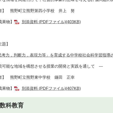
者】 熊野町立熊野第四小学校 井上 努
成果物】
別添資料 (PDFファイル)(403KB)
主題】
思考力，判断力，表現力等」を育成する中学校社会科学習指導の工夫 (
続可能な地域を構想させる授業の開発と実践を通して ―
者】 熊野町立熊野東中学校 鎌田 正幸
成果物】
別添資料 (PDFファイル)(407KB)
数科教育