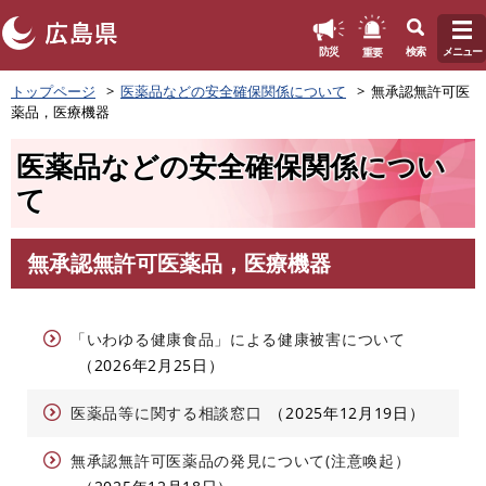
このページの本文へ
重要
防災
検索
メニュー
ペ
トップページ
医薬品などの安全確保関係について
無承認無許可医
ー
薬品，医療機器
ジ
の
医薬品などの安全確保関係につい
先
頭
て
で
す
。
無承認無許可医薬品，医療機器
本
文
「いわゆる健康食品」による健康被害について
2026年2月25日
医薬品等に関する相談窓口
2025年12月19日
無承認無許可医薬品の発見について(注意喚起）