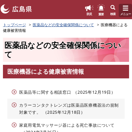
このページの本文へ
重要
防災
検索
メニュー
ペ
トップページ
医薬品などの安全確保関係について
医療機器による
ー
健康被害情報
ジ
の
医薬品などの安全確保関係につい
先
頭
て
で
す
。
医療機器による健康被害情報
本
文
医薬品等に関する相談窓口
2025年12月19日
カラーコンタクトレンズは医薬品医療機器法の規制
対象です。
2025年12月18日
家庭用電気マッサージ器による死亡事故について