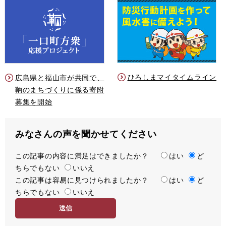
ひろしまマイタイムライン
広島県と福山市が共同で、
鞆のまちづくりに係る寄附
募集を開始
みなさんの声を聞かせてください
この記事の内容に満足はできましたか？
満
はい
ど
ちらでもない
足
いいえ
この記事は容易に見つけられましたか？
度
容
はい
ど
ちらでもない
易
いいえ
度