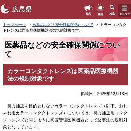
このページの本文へ
重要
防災
検索
メニュー
ペ
トップページ
医薬品などの安全確保関係について
カラーコンタク
ー
トレンズは医薬品医療機器法の規制対象です。
ジ
の
医薬品などの安全確保関係につい
先
頭
て
で
す
。
カラーコンタクトレンズは医薬品医療機器
本
法の規制対象です。
文
掲載日
2025年12月18日
視力補正を目的としないカラーコンタクトレンズ（以下、おし
ゃれ用カラーコンタクトレンズ）については、視力補正用コンタ
クトレンズと同じように高度管理医療機器として薬事法の規制対
象となっています。