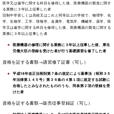
医学又は歯学に関する科目を修得した後、医療機器の製造に関す
る業務に３年以上従事した者
旧制中学若しくは高校又はこれと同等以上の学校で、物理学、化
学、生物学、工学、情報学、金属学、電気学、機械学、薬学、医
学又は歯学に関する科目を修得した後、医療機器の製造に関する
業務に３年以上従事した者
医療機器の修理に関する業務に３年以上従事した後、厚生
労働大臣の登録を受けた者が行う基礎講習を修了した者
資格を証する書類→講習修了証書（写し）
平成18年改正法附則第７条の規定により薬事法（昭和３５
年法律第１４５号）第３６条の４第１項に規定する試験に
合格したとみなされたもののうち、同条第２項の登録を受
けた者
資格を証する書類→販売従事登録証（写し）