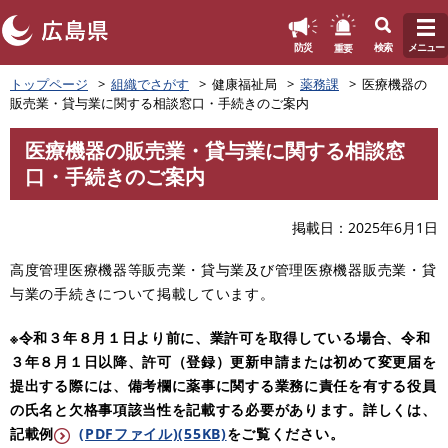
このページの本文へ
重要
防災
検索
メニュー
ペ
トップページ
組織でさがす
健康福祉局
薬務課
医療機器の
ー
販売業・貸与業に関する相談窓口・手続きのご案内
ジ
の
医療機器の販売業・貸与業に関する相談窓
先
本
口・手続きのご案内
頭
文
で
す
掲載日
2025年6月1日
。
高度管理医療機器等販売業・貸与業及び管理医療機器販売業・貸
与業の手続きについて掲載しています。
※令和３年８月１日より前に、業許可を取得している場合、令和
３年８月１日以降、許可（登録）更新申請または初めて変更届を
提出する際には、備考欄に薬事に関する業務に責任を有する役員
の氏名と欠格事項該当性を記載する必要があります。詳しくは、
記載例
(PDFファイル)(55KB)
をご覧ください。