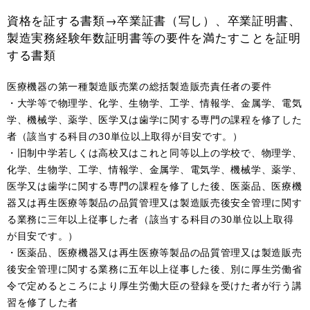
資格を証する書類→卒業証書（写し）、卒業証明書、
製造実務経験年数証明書等の要件を満たすことを証明
する書類
医療機器の第一種製造販売業の総括製造販売責任者の要件
・大学等で物理学、化学、生物学、工学、情報学、金属学、電気
学、機械学、薬学、医学又は歯学に関する専門の課程を修了した
者（該当する科目の30単位以上取得が目安です。）
・旧制中学若しくは高校又はこれと同等以上の学校で、物理学、
化学、生物学、工学、情報学、金属学、電気学、機械学、薬学、
医学又は歯学に関する専門の課程を修了した後、医薬品、医療機
器又は再生医療等製品の品質管理又は製造販売後安全管理に関す
る業務に三年以上従事した者（該当する科目の30単位以上取得
が目安です。）
・医薬品、医療機器又は再生医療等製品の品質管理又は製造販売
後安全管理に関する業務に五年以上従事した後、別に厚生労働省
令で定めるところにより厚生労働大臣の登録を受けた者が行う講
習を修了した者