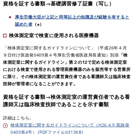
資格を証する書類→
基礎講習修了証書（写し）
厚生労働大臣が上記と同等以上の知識及び経験を有すると
認めた者
（※）
検体測定室で検査に使用される医療機器
「検体測定室に関するガイドラインについて」（平成26年４月
９日付け医政発0409第４号厚生労働省医政局長通知）別添
「検
体測定室に関するガイドライン」第２の12で定める検体測定室
における検査で使用される管理医療機器のみを販売等する営業所
に限り、その検体測定室の運営責任者である看護師又は臨床検査
技師が管理者になることができます。
資格を証する書類→検体測定室の運営責任者である看
護師又は臨床検査技師であることを示す書類
詳細はこちら。
検体測定室に関するガイドラインについて（H26.4.9 医政発
0409第4号） (PDFファイル)(313KB)