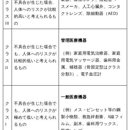
ク
不具合が生じた場合、
スメーカ、人工心臓弁、コンタ
ラ
人体へのリスクが比較
クトレンズ、除細動器（AED)
ス
的高いと考えられるも
III
の
管理医療機器
ク
不具合が生じた場合で
（例）家庭用電気治療器、家庭
ラ
も、人体へのリスクが
用電気マッサージ器、歯科用金
ス
比較的低いと考えられ
属、補聴器（骨固定型はクラス
II
るもの
分類3）、電子血圧計
一般医療機器
ク
不具合が生じた場合で
（例）メス・ピンセット等の鋼
ラ
も、人体へのリスクが
製小物類、救急絆創膏、X線フィ
ス
極めて低いと考えられ
ルム、副木、歯科用ワックス、
I
るもの