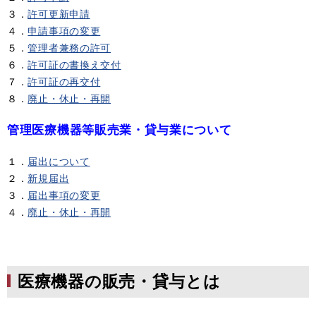
３．
許可更新申請
４．
申請事項の変更
５．
管理者兼務の許可
６．
許可証の書換え交付
７．
許可証の再交付
８．
廃止・休止・再開
管理医療機器等販売業・貸与業について
１．
届出について
２．
新規届出
３．
届出事項の変更
４．
廃止・休止・再開
医療機器の販売・貸与とは