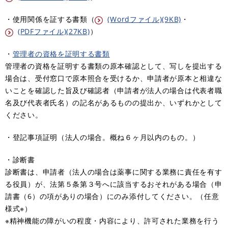
・使用関係を証する書類（
(Wordファイル)(9KB)
・
(PDFファイル)(27KB)
）
・
管理者の資格を証明する書類
管理者の資格を証明する書類の原本確認として、写しを提出する
場合は、受付窓口で原本照合を受けるか、申請者が原本と相違な
いことを確認した旨及び確認者（申請者が法人の場合は代表者職
名及び代表者氏名）の記名があるものの提出か、いずれかとして
ください。
・登記事項証明（法人の場合。概ね６ヶ月以内のもの。）
・診断書
診断書は、申請者（法人の場合は薬事に関する業務に責任を有す
る役員）が、法第５条第３号へに該当するおそれがある場合（申
請書（6）の項がありの場合）にのみ添付してください。（任意
様式※）
※精神機能の障がいの程度・内容により、許可された業務を行う