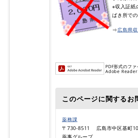
※収入証紙
ばき所で
⇒
広島県
PDF形式のファ
Adobe R
このページに関するお
薬務課
〒730-8511
広島市中区基町10
薬事グループ