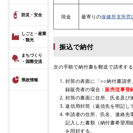
防災・安全
現金
最寄りの
保健所支所窓
しごと・産業
・観光
振込で納付
まちづくり
・国際交流
次の手順で納付書を郵送で請求す
県政情報
封筒の表面に「○○納付書請
録販売者の場合：
販売従事登
封筒の裏面に住所、氏名及び
返信用封筒（返信先を明記し
申請者の住所、氏名、連絡先
記入した書類（納付書希望用
を同封する。