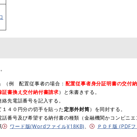
口
る。
求」（例 配置従事者の場合：
配置従事者身分証明書の交付
録証書換え交付納付書請求
）と朱書きする。
連絡先電話番号を記入する。
て１４０円分の切手を貼った
定形外封筒
）を同封する。
電話番号及び希望する納付書の種類（金融機関かコンビニエ
紙
ワード版(Wordファイル)(18KB)
、
ＰＤＦ版 (PDFファ