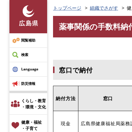
ペ
トップページ
組織でさがす
健
ー
ジ
薬事関係の手数料納
の
本
先
文
頭
閲覧補助
で
す
検索
。
窓口で納付
Language
防災情報
納付方法
窓口
くらし・教育
・環境・文化
健康・福祉
現金
広島県健康福祉局薬務
・子育て