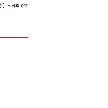
号）
へ郵送で請