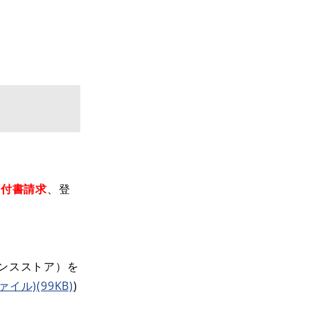
納付書請求
、登
ンスストア）を
イル)(99KB)
)