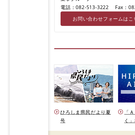
電話：082-513-3222
Fax：08
お問い合わせフォームはこ
ひろしま県民だより夏
「Ａ
号
く」