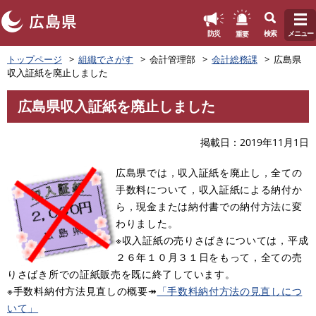
このページの本文へ
重要
防災
検索
メニュー
ペ
トップページ
組織でさがす
会計管理部
会計総務課
広島県
ー
収入証紙を廃止しました
ジ
の
広島県収入証紙を廃止しました
先
本
頭
文
で
掲載日
2019年11月1日
す
。
広島県では，収入証紙を廃止し，全ての
手数料について，収入証紙による納付か
ら，現金または納付書での納付方法に変
わりました。
※収入証紙の売りさばきについては，平成
２６年１０月３１日をもって，全ての売
りさばき所での証紙販売を既に終了しています。
※手数料納付方法見直しの概要↠
「手数料納付方法の見直しにつ
いて」