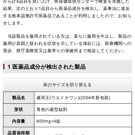
から計4品目を買い上げ、県保健環境センターで検査を実施した
結果、次のとおり1品目から医薬品成分を検出し、薬事法に違反
する無承認無許可医薬品であることが判明しましたので、お知ら
せします。
当該製品を服用されている方は、直ちに服用を中止し、製品の
服用が原因と疑われる症状を示している場合には、医療機関への
受診、県庁薬務室又は最寄りの保健所まで相談してください。
1 医薬品成分が検出された製品
表のサイズを切り替える
製品名
威哥王(ウエイカワン)(2004年新包装)
形状
青色の菱型錠剤
内容量
800mg×4錠
品質保持期