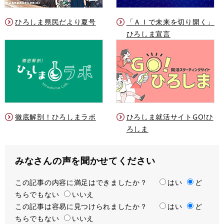
ひろしま県民だより夏号
「ＡＩで未来を切り開く」
ひろしま宣言
徹底解剖！ひろしまラボ
ひろしま就活サイトGO!ひ
ろしま
みなさんの声を聞かせてください
この記事の内容に満足はできましたか？
満
はい
ど
ちらでもない
足
いいえ
この記事は容易に見つけられましたか？
度
容
はい
ど
ちらでもない
易
いいえ