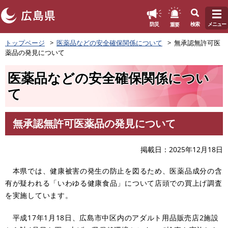
このページの本文へ
重要
防災
検索
メニュー
ペ
トップページ
医薬品などの安全確保関係について
無承認無許可医
ー
薬品の発見について
ジ
の
医薬品などの安全確保関係につい
先
頭
て
で
す
。
無承認無許可医薬品の発見について
本
文
掲載日
2025年12月18日
本県では、健康被害の発生の防止を図るため、医薬品成分の含
有が疑われる「いわゆる健康食品」について店頭での買上げ調査
を実施しています。
平成17年1月18日、広島市中区内のアダルト用品販売店2施設