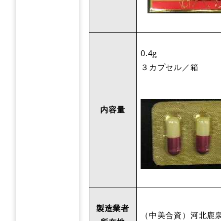
0.4g
３カプセル／箱
内容量
製造業者
（中美合資）河北鹿