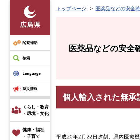
ペ
トップページ
医薬品などの安全
ー
ジ
の
先
頭
閲覧補助
医薬品などの安全
で
す
検索
。
Language
防災情報
個人輸入された無承
本
文
くらし・教育
・環境・文化
健康・福祉
平成20年2月22日夕刻、県内医
・子育て