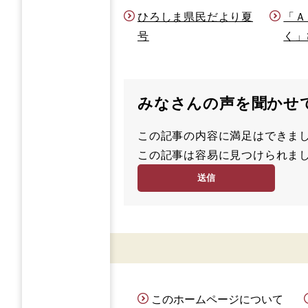
ひろしま県民だより夏
「Ａ
号
く」
みなさんの声を聞かせ
この記事の内容に満足はでき
満
この記事は容易に見つけられ
足
容
度
易
度
このホームページについて