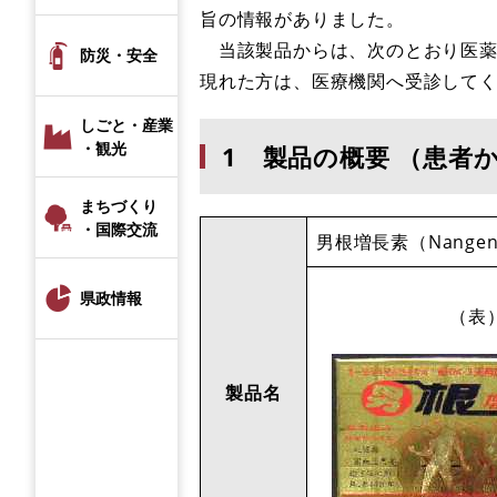
旨の情報がありました。
当該製品からは、次のとおり医薬
防災・安全
現れた方は、医療機関へ受診して
しごと・産業
・観光
1 製品の概要 （患者
まちづくり
・国際交流
男根増長素（NangenZ
県政情報
（表
製品名