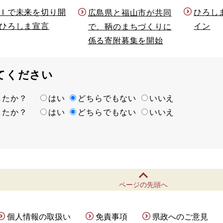
Ｉで未来を切り開
ひろし
広島県と福山市が共同
ひろしま宣言
イン
で、鞆のまちづくりに
係る寄附募集を開始
てください
ましたか？
はい
どちらでもない
いいえ
ましたか？
はい
どちらでもない
いいえ
ページの先頭へ
個人情報の取扱い
免責事項
県政へのご意見