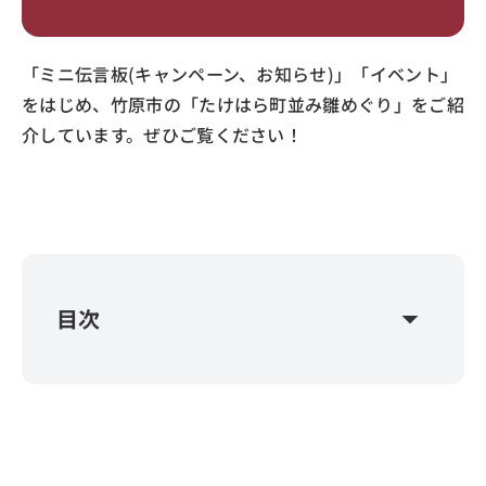
若者応援インタビュー 新規就農支援
「ミニ伝言板(キャンペーン、お知らせ)」「イベント」
冬号のお知らせ
をはじめ、竹原市の「たけはら町並み雛めぐり」をご紹
冬号のプレゼント
介しています。ぜひご覧ください！
PDF版
音声版
点字版
メニュー
arrow_drop_down
ホーム
目次
ひろしま県民だよりとは
バックナンバー
救急車を呼ぶ？迷った時は「♯7119」！
宿泊税が始まります(令和8年4月1日から)
音声版を聞くために