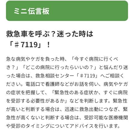
ミニ伝言板
「はたちの献血」キャンペーン実施中！！
高齢者の介護や暮らしについて悩みはありませ
んか？
救急車を呼ぶ？迷った時は
「♯7119」！
民生委員・児童委員をご存じですか？
「私の経歴大丈夫かなあ」そんな悩みを無料で
急な病気やケガを負った時、「今すぐ病院に行くべ
専門のキャリアカウンセラーに相談してみませ
き？」「どこの病院に行ったらいいの？」と悩んだり迷
んか？
った場合は、救急相談センター「♯7119」へご相談く
あなたの「働き出す力」を引き出し、「職場定
ださい。電話口で看護師などがお話を伺い、病気やケガ
着するまで」全面的にバックアップします！
の症状を把握して、「緊急性のある症状か、すぐに病院
を受診する必要性があるか」などを判断します。緊急性
事件事故は110番！相談電話は「♯9110」
が高いと判断する場合は、迅速に救急出動につなぎ、緊
広島の森づくりについて知るなら「ひろしまの
急性が高くないと判断する場合は、受診可能な医療機関
森づくりネット」で検索
や受診のタイミングについてアドバイスを行います。