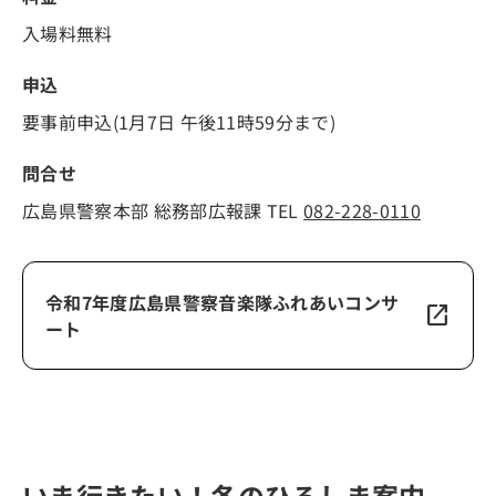
入場料無料
申込
要事前申込(1月7日 午後11時59分まで)
問合せ
広島県警察本部 総務部広報課 TEL
082-228-0110
令和7年度広島県警察音楽隊ふれあいコンサ
open_in_new
ート
いま行きたい！冬のひろしま案内