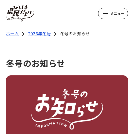
メニュー
2026年冬号の記事
chevron_right
chevron_right
ホーム
2026年冬号
冬号のお知らせ
若者応援 特集
冬号のお知らせ
広島県知事より新年のご挨拶
ひろしまのおいしいを創るひと
Team WISH
若者応援インタビュー La Lab
若者応援インタビュー ひろしまAI部