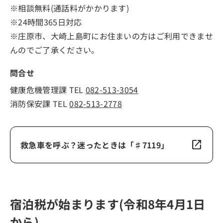
「広島県障害者による情報の取得及び利用並び
※相談無料(通話料がかかります)
に意思疎通に係る施策の推進に関する条例」及
※24時間365日対応
び「広島県手話言語条例」の制定について
※庄原市、大崎上島町にお住まいの方はご利用できませ
んのでご了承ください。
広島県立美術館で「木村伊兵衛 写真に生きる」
問合せ
県警音楽隊 演奏会のお知らせについて
健康危機管理課 TEL
082-513-3054
消防保安課 TEL
082-513-2778
open_in_new
救急車を呼ぶ？迷ったときは「♯7119」
宿泊税が始まります(令和8年4月1日
から)