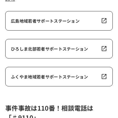
open_in_new
広島地域若者サポートステーション
open_in_new
ひろしま北部若者サポートステーション
open_in_new
ふくやま地域若者サポートステーション
事件事故は110番！相談電話は
「♯9110」