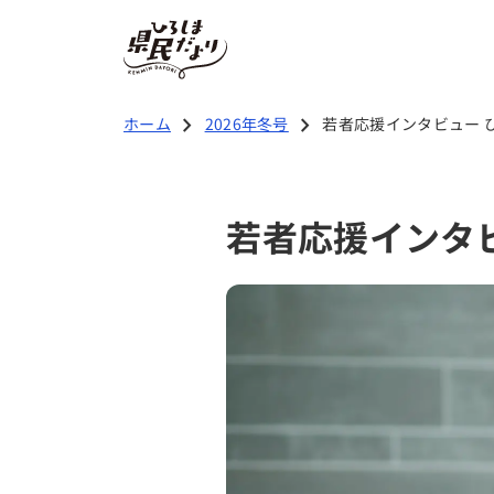
2026年冬号の記事
chevron_right
chevron_right
ホーム
2026年冬号
若者応援インタビュー ひ
若者応援 特集
若者応援インタビ
広島県知事より新年のご挨拶
ひろしまのおいしいを創るひと
Team WISH
若者応援インタビュー La Lab