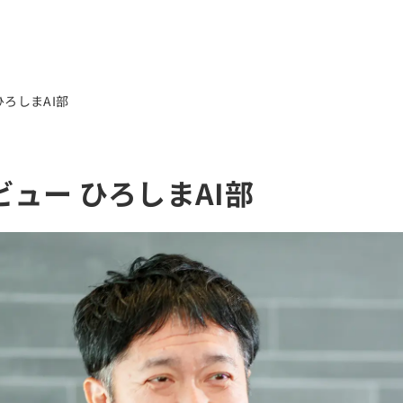
メニ
ろしまAI部
PDF版
ホー
ュー ひろしまAI部
音声版
ひろ
点字版
バッ
音声