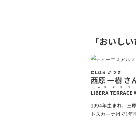
「おいしい
にしはら
かづき
西原
一樹
さ
リベラ
テラス
LIBERA
TERRACE
1994年生まれ、
トスカーナ州で1年間