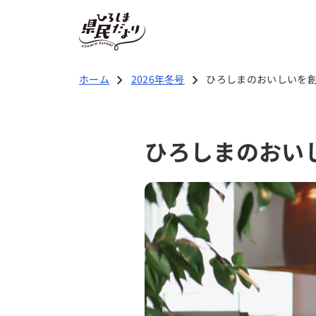
2026年冬号の記事
chevron_right
chevron_right
ホーム
2026年冬号
ひろしまのおいしいを
若者応援 特集
ひろしまのおい
広島県知事より新年のご挨拶
ひろしまのおいしいを創るひと
Team WISH
若者応援インタビュー La Lab