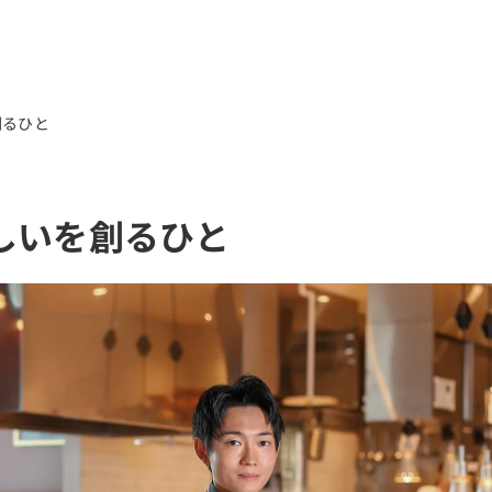
メニ
創るひと
PDF版
ホー
しいを創るひと
音声版
ひろ
点字版
バッ
音声