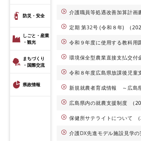
介護職員等処遇改善加算計画
防災・安全
定期 第32号 (令和８年)
20
しごと・産業
・観光
令和９年度に使用する教科用
環境保全型農業直接支払交付
まちづくり
・国際交流
令和８年度広島県放課後児童
県政情報
新規就農者育成情報 ～広島
広島県内の就農支援制度
2
保健所サテライトについて
介護DX先進モデル施設見学の