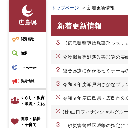
ペ
トップページ
新着更新情報
ー
ジ
新着更新情報
の
本
先
文
頭
閲覧補助
【広島県警察総務事務システ
で
す
検索
介護職員等処遇改善加算の実績
。
Language
総合診療にかかるセミナー等
防災情報
令和８年度瀬戸内さかなブラン
くらし・教育
令和９年度広島県・広島市公
・環境・文化
(株)山口フィナンシャルグル
健康・福祉
・子育て
土砂災害警戒区域等の指定に