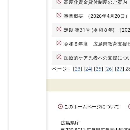
高度化資金貸付制度のご案内
事業概要
2026年4月20日
定期 第31号 (令和８年)
20
令和８年度 広島県教育支援セ
医療的ケア児者への支援につ
ページ：
[
23
]
[
24
]
[
25
]
[
26
]
[
27
]
2
このホームページについて
広島県庁