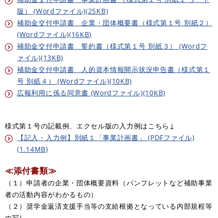
版） (Wordファイル)(25KB)
補助金交付申請書 企業・団体概要書（様式第１号 別紙２）
(Wordファイル)(16KB)
補助金交付申請書 誓約書（様式第１号 別紙３） (Wordフ
ァイル)(13KB)
補助金交付申請書 人的資本情報開示状況申告書（様式第１
号 別紙４） (Wordファイル)(10KB)
広報利用に係る同意書 (Wordファイル)(10KB)
様式第１号の記載例、エクセル版の入力例はこちら↓
​【記入・入力例】別紙１「事業計画書」 (PDFファイル)
(1.14MB)
≪添付書類≫
（１）申請者の企業・団体概要資料（パンフレットなど補助事業
者の活動内容がわかるもの）
（２）奨学金返済支援手当等の支給根拠となっている内部規程等
の写し