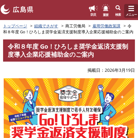
このページの本文へ
重要
防災
検索
メニュー
ペ
トップページ
組織でさがす
商工労働局
雇用労働政策課
令
ー
和８年度 Go！ひろしま奨学金返済支援制度導入企業応援補助金のご案内
ジ
の
令和８年度 Go！ひろしま奨学金返済支援制
先
本
度導入企業応援補助金のご案内
頭
文
で
す
掲載日
2026年3月19日
。