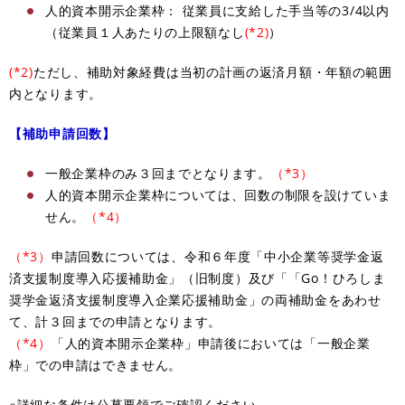
人的資本開示企業枠： 従業員に支給した手当等の3/4以内
（従業員１人あたりの上限額なし
(*2)
）
(*2)
ただし、補助対象経費は当初の計画の返済月額・年額の範囲
内となります。
【補助申請回数】
一般企業枠のみ３回までとなります。
（*3）
人的資本開示企業枠については、回数の制限を設けていま
せん。
（*4）
（*3）
申請回数については、令和６年度「中小企業等奨学金返
済支援制度導入応援補助金」（旧制度）及び「「Go！ひろしま
奨学金返済支援制度導入企業応援補助金」の両補助金をあわせ
て、計３回までの申請となります。
（*4）
「人的資本開示企業枠」申請後においては「一般企業
枠」での申請はできません。
※詳細な条件は公募要領でご確認ください。