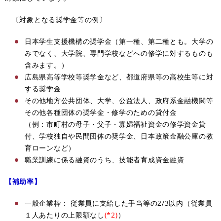
〔対象となる奨学金等の例〕
日本学生支援機構の奨学金（第一種、第二種とも。大学の
みでなく、大学院、専門学校などへの修学に対するものも
含みます。）
広島県高等学校等奨学金など、都道府県等の高校生等に対
する奨学金
その他地方公共団体、大学、公益法人、政府系金融機関等
その他各種団体の奨学金・修学のための貸付金
（例：市町村の母子・父子・寡婦福祉資金の修学資金貸
付、学校独自や民間団体の奨学金、日本政策金融公庫の教
育ローンなど）
職業訓練に係る融資のうち、技能者育成資金融資
【補助率】​
一般企業枠： 従業員に支給した手当等の2/3以内（従業員
１人あたりの上限額なし
(*2)
）