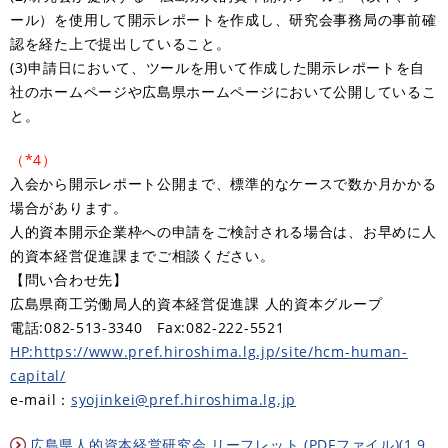
ール）を使用して開示レポートを作成し、研究会事務局の事前確
認を経た上で提出していること。
(3)申請日において、ツールを用いて作成した開示レポートを自
社のホームページや広島県ホームページにおいて公開しているこ
と。
（*4）
入会から開示レポート公開まで、標準的なケースで数か月かかる
場合があります。
人的資本開示企業枠への申請をご検討される場合は、お早めに人
的資本経営促進課までご相談ください。
【問い合わせ先】
広島県商工労働局人的資本経営促進課 人的資本グループ
電話:082-513-3340 Fax:082-222-5521
HP:https://www.pref.hiroshima.lg.jp/site/hcm-human-
capital/
e-mail：
syojinkei@pref.hiroshima.lg.jp
広島県人的資本経営研究会 リーフレット (PDFファイル)(1.9