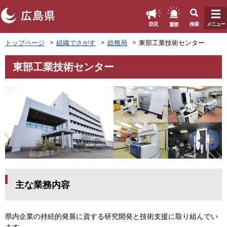
このページの本文へ
重要
防災
検索
メニュー
ペ
トップページ
組織でさがす
総務局
東部工業技術センター
ー
ジ
東部工業技術センター
の
本
先
文
頭
で
す
。
主な業務内容
県内企業の持続的発展に資する研究開発と技術支援に取り組んでい
ます。