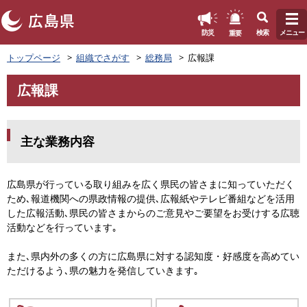
このページの本文へ
重要
防災
検索
メニュー
ペ
トップページ
組織でさがす
総務局
広報課
ー
ジ
広報課
の
本
先
文
頭
で
主な業務内容
す
。
広島県が行っている取り組みを広く県民の皆さまに知っていただく
ため､報道機関への県政情報の提供､広報紙やテレビ番組などを活用
した広報活動､県民の皆さまからのご意見やご要望をお受けする広聴
活動などを行っています｡
また､県内外の多くの方に広島県に対する認知度・好感度を高めてい
ただけるよう､県の魅力を発信していきます｡