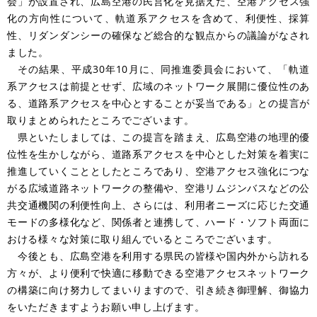
会」が設置され、広島空港の民営化を見据えた、空港アクセス強
化の方向性について、軌道系アクセスを含めて、利便性、採算
性、リダンダンシーの確保など総合的な観点からの議論がなされ
ました。
その結果、平成30年10月に、同推進委員会において、「軌道
系アクセスは前提とせず、広域のネットワーク展開に優位性のあ
る、道路系アクセスを中心とすることが妥当である」との提言が
取りまとめられたところでございます。
県といたしましては、この提言を踏まえ、広島空港の地理的優
位性を生かしながら、道路系アクセスを中心とした対策を着実に
推進していくこととしたところであり、空港アクセス強化につな
がる広域道路ネットワークの整備や、空港リムジンバスなどの公
共交通機関の利便性向上、さらには、利用者ニーズに応じた交通
モードの多様化など、関係者と連携して、ハード・ソフト両面に
おける様々な対策に取り組んでいるところでございます。
今後とも、広島空港を利用する県民の皆様や国内外から訪れる
方々が、より便利で快適に移動できる空港アクセスネットワーク
の構築に向け努力してまいりますので、引き続き御理解、御協力
をいただきますようお願い申し上げます。