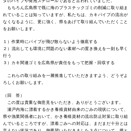
ダのパイプや発泡スチロールであると言われていました。
もちろん広島県で既に海のプラスチックゴミの削減に取り組ま
れていることは知っていますが、私たちは、カキパイプの流出が
なくなるように、更に強く、県をあげて取り組んでいただくこと
をお願いします。
１）作業時にパイプが飛び散らないよう徹底する
２）流出しても環境に問題のない素材への置き換えを一刻も早く
行う
３）カキ関連ゴミを広島県が責任をもって把握・回収する
これらの取り組みを一層推進していただきますよう、どうぞよ
ろしくお願いします。
（回 答）
この度は貴重な御意見をいただき、ありがとうございます。
瀬戸内海に漂着するかき養殖資材由来のごみの現状について、
県や漁業関係者において、かき養殖資材の流出防止対策に取り組
んでいるところですが、漂着ごみへの対応は、まだまだ十分とは
言えない状況であり、御要望いただきました３点について、県と