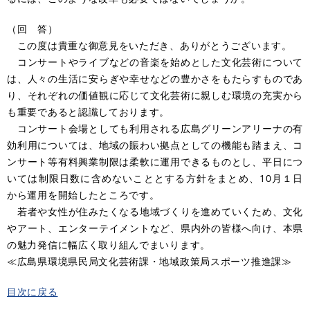
（回 答）
この度は貴重な御意見をいただき、ありがとうございます。
コンサートやライブなどの音楽を始めとした文化芸術について
は、人々の生活に安らぎや幸せなどの豊かさをもたらすものであ
り、それぞれの価値観に応じて文化芸術に親しむ環境の充実から
も重要であると認識しております。
コンサート会場としても利用される広島グリーンアリーナの有
効利用については、地域の賑わい拠点としての機能も踏まえ、コ
ンサート等有料興業制限は柔軟に運用できるものとし、平日につ
いては制限日数に含めないこととする方針をまとめ、10月１日
から運用を開始したところです。
若者や女性が住みたくなる地域づくりを進めていくため、文化
やアート、エンターテイメントなど、県内外の皆様へ向け、本県
の魅力発信に幅広く取り組んでまいります。
≪広島県環境県民局文化芸術課・地域政策局スポーツ推進課≫
目次に戻る