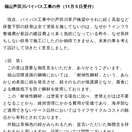
福山芦田川バイパス工事の件（11月５日受付）
現在、バイパス工事中の芦田川草戸橋梁やそれに続く高架など
床盤下部の鉄骨は全て塗装を施してないのは、なぜか？インフラ
整備費が新設の建設費より多く負担になっている昨今、なぜ長持
ちしない鉄骨で施工にしたのか納得できません。未来の事を考え
て設計して頂きたく意見しました。
（回 答）
この度は貴重な御意見をいただき、ありがとうございます。
福山沼隈道路の鋼橋においては、「耐候性鋼材」という、あら
かじめ表面に錆を発生させ、錆そのものが保護膜となり、腐食に
よる機能低下を防ぐ鋼材を使用しております。
この「耐候性鋼材」は塗装する場合に比べ、塗替えがほぼ不要
となることから、維持管理にかかる費用が安価であり、海岸部な
ど適用できないケース以外においてはライフサイクルコストの観
点から有利とされております。
外観は茶褐色の錆がみられるため、提言いただいた御懸念を持
たれるかと思いますが、品質については問題ございません。