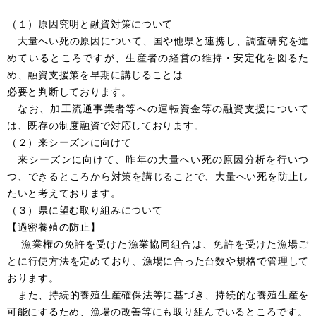
（１）原因究明と融資対策について
大量へい死の原因について、国や他県と連携し、調査研究を進
めているところですが、生産者の経営の維持・安定化を図るた
め、融資支援策を早期に講じることは
必要と判断しております。
なお、加工流通事業者等への運転資金等の融資支援について
は、既存の制度融資で対応しております。
（２）来シーズンに向けて
来シーズンに向けて、昨年の大量へい死の原因分析を行いつ
つ、できるところから対策を講じることで、大量へい死を防止し
たいと考えております。
（３）県に望む取り組みについて
【過密養殖の防止】
漁業権の免許を受けた漁業協同組合は、免許を受けた漁場ご
とに行使方法を定めており、漁場に合った台数や規格で管理して
おります。
また、持続的養殖生産確保法等に基づき、持続的な養殖生産を
可能にするため、漁場の改善等にも取り組んでいるところです。