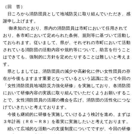
（回 答）
日ころから消防団員として地域防災に取り組んでいただき、感
謝申し上げます。
御承知のとおり、県内の消防団員は市町において任用されて
おり、各市町において定められた条例、規則等に基づいて活動し
ておられます。従いまして、県が、それぞれの市町において活動
されている消防団の活動内容や規約等について、助言を行うこと
はできても、強制的に方針を定めたりすることは難しいと考えま
す。
県としましては、消防団員の減少や高齢化に伴い女性団員の存
在が今後もますます重要となっているという認識に立って今回の
「女性消防団員地域防災力強化研修」を実施しており、各消防団
において研修内容の実践に取り組んでいただくようお願いするこ
とで、女性消防団員の活躍の機会を広げ、消防団の活性化につな
げていきたいと考えております。
今後も継続的に研修を実施していけるよう検討を進め、まずは
３年計画（Ｒ６～Ｒ８）を着実に実施したいと考えております。
続いて広域的な活動への支援制度についてですが、今回の研修