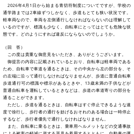
2026年4月1日から始まる青切符制度についてですが、学校の
通学路までは2車線ずつしかなく、歩道もとても狭い状況です。
軽車両なので、車両を左側通行しなければならないのは理解して
いるのですが、標識も少なく、自転車にとってはとても危険な状
態です。どのようにすれば違反にならないのでしょうか。
（回 答）
この度は貴重な御意見をいただき、ありがとうございます。
御提言の内容に記載されているとおり、自転車は軽車両である
ため、自転車で車道を通るときは、その中央から左の部分を、そ
の左端に沿って通行しなければなりませんが、歩道に普通自転車
歩道通行可の標識や標示があるときや、13歳未満の子供などが
普通自転車を運転しているときなどは、歩道の車道寄りの部分を
通ることができます。
ただし、歩道を通るときは、自転車はすぐ停止できるような速
度で徐行し、歩行者の通行を妨げるおそれのある場合は一時停止
するなど、歩行者優先で通行しなければなりません。
また、自転車に乗るときは、乗車用ヘルメットなどの交通事故
による被害の軽減に資する器具を着用するとともに、自動車の運