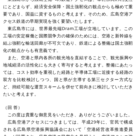
にとどまらず、経済安全保障・国土強靭化の観点からも極めて重
要であり、国益に資するものと考えます。そのため、広島空港ア
クセス鉄道の早期実現を強く要望いたします。
東広島市には、世界最先端Dram工場が立地しています。この
工場の安定稼働と国際競争力の確保のためには、空港と新幹線を
結ぶ強靭な輸送回廊が不可欠であり、鉄道による整備は国土強靭
化の観点からも有意義です。
また、空港と県内各所の観光地を直結することで、観光振興や
地域経済の活性化にも大きく寄与すると考えます。整備にあたっ
ては、コスト効率を重視した経路と半導体工場に近接する経路の
双方を比較検討しつつ、国と県が主導する第三セクター方式な
ど、持続可能な運営スキームを併せて前向きに検討していただき
たいと考えます。
（回 答）
この度は貴重な御意見をいただき、ありがとうございました。
広島空港アクセスにつきましては、平成29年に、官民で構成
される広島県空港振興協議会において「空港経営改革推進委員