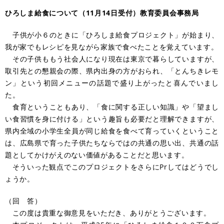
ひろしま給食について（11月14日受付）教育委員会事務局
子供が小６のときに「ひろしま給食プロジェクト」が始まり、
我が家でもレシピを見ながら家族で食べたことを覚えています。
その子供ももう社会人になり現在は東京で暮らしていますが、
取引先との懇親会の際、県内出身の方がおられ、「とんちきレモ
ン」という初回メニューの話題で盛り上がったと喜んでいまし
た。
食育ということもあり、「食に関する正しい知識」や「望まし
い食習慣を身に付ける」という趣旨も必要だと理解できますが、
県内全域の小学生全員が同じ給食を食べて育っていくということ
は、広島県で育った子供たちならではの共通の思い出、共通の話
題としてかけがえのない価値があることだと思います。
そういった観点でこのプロジェクトをさらにPrしてはどうでし
ょうか。
（回 答）
この度は貴重な御意見をいただき、ありがとうございます。