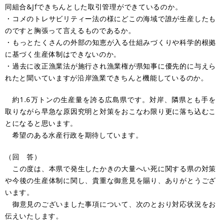
同組合&Jfできちんとした取引管理ができているのか。
・コメのトレサビリティー法の様にどこの海域で誰が生産したも
のですと胸張って言えるものであるか。
・もっとたくさんの外部の知恵が入る仕組みづくりや科学的根拠
に基づく生産体制はできないのか。
・過去に改正漁業法が施行され漁業権が県知事に優先的に与えら
れたと聞いていますが沿岸漁業できちんと機能しているのか。
約1.6万トンの生産量を誇る広島県です。対岸、隣県とも手を
取りながら早急な原因究明と対策をおこなわ限り更に落ち込むこ
とになると思います。
希望のある水産行政を期待しています。
（回 答）
この度は、本県で発生したかきの大量へい死に関する県の対策
や今後の生産体制に関し、貴重な御意見を賜り、ありがとうござ
います。
御意見のございました事項について、次のとおり対応状況をお
伝えいたします。