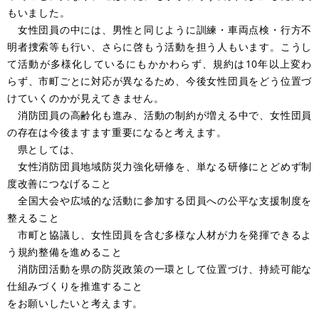
もいました。
女性団員の中には、男性と同じように訓練・車両点検・行方不
明者捜索等も行い、さらに啓もう活動を担う人もいます。こうし
て活動が多様化しているにもかかわらず、規約は10年以上変わ
らず、市町ごとに対応が異なるため、今後女性団員をどう位置づ
けていくのかが見えてきません。
消防団員の高齢化も進み、活動の制約が増える中で、女性団員
の存在は今後ますます重要になると考えます。
県としては、
女性消防団員地域防災力強化研修を、単なる研修にとどめず制
度改善につなげること
全国大会や広域的な活動に参加する団員への公平な支援制度を
整えること
市町と協議し、女性団員を含む多様な人材が力を発揮できるよ
う規約整備を進めること
消防団活動を県の防災政策の一環として位置づけ、持続可能な
仕組みづくりを推進すること
をお願いしたいと考えます。