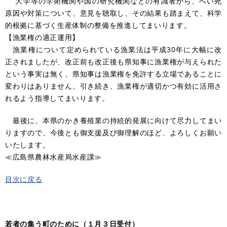
大学等の学術機関や国の研究機関などの有識者から、へい死
原因や対策について、意見を聴取し、その結果も踏まえて、科学
的根拠に基づく生産体制の整備を推進してまいります。
【漁業権の適正運用】
漁業権について定められている漁業法は平成30年に大幅に改
正されましたが、改正前も改正後も県知事に漁業権が与えられた
という事実は無く、県知事は漁業権を免許する立場であることに
変わりはありません。引き続き、漁業権が適切かつ有効に活用さ
れるよう指導してまいります。
最後に、本県のかき養殖業の持続的発展に向けて尽力してまい
りますので、今後とも御支援及び御理解のほど、よろしくお願い
いたします。
≪広島県農林水産局水産課≫
目次に戻る
​​若者の集う町のために（１月３日受付）