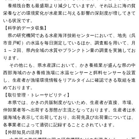
養殖筏台数も最盛期より減少していますが、それ以上に海の貧
栄養などの環境変化が水産業に与える影響の深刻度が増してきて
いる状況です。
【科学的データ収集】
県の研究機関である水産海洋技術センターにおいて、地先（呉
市音戸町）の水温を毎日測定しているほか、調査船を用いて、月
１～２回、県内全域の水質やプランクトン量の調査を実施してお
ります。
その他にも、県水産課において、かき養殖業が盛んな県の中
西部海域のかき養殖漁場に水温センサーと餌料センサーを設置
し、生産者が漁場環境情報をリアルタイムに確認できる取組を進
めております。
【取引管理・トレーサビリティ】
本県では、かきの共販制度がないため、生産者が直接、市場、
仲卸業者等へ出荷する形態が主流となっております。生産者は水
揚海域を表示して出荷しており、出荷先及び出荷量については、
各事業者によって適切に記録することとされています。
【外部知見の活用】