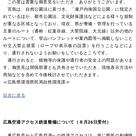
この度は貴重な御意見をいただき、ありがとうございます。
宮島は、自然公園法に基づき、「瀬戸内海国立公園」に指定さ
れているほか、都市公園法、文化財保護法などによる様々な規制
が重なる区域となっており、現在、県が整備・管理を行っている
主要のルート（通称：紅葉谷線、大聖院線、大元線）以外の他の
ルートについて、登山パンフレットや案内図等へ掲載しないこと
や立入禁止措置（ロープや表示板の設置）を行うことなどによ
り、通行されないようお願いをしているところです。
通行されると、植物等の保護や通行者の安全上の問題がありま
す。御意見は関係部署とも共有させていただき、現地表示方法や
周知などを含めて今後検討させていただきます。
≪広島県環境県民局自然環境課≫
目次に戻る
広島空港アクセス鉄道整備について（８月26日受付）
東広島市から広島空港への鉄道アクセスは、単に県民の利便性