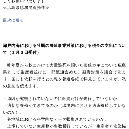
しくお願いいたします。
≪広島県総務局総務課≫
目次に戻る
瀬戸内海における牡蠣の養殖事業対策における税金の支出につい
て（１月３日受付）
昨年夏から秋にかけて大量斃死を招いた養殖カキについて広島
県として生産者並びに一部流通含めた、融資対策を議会で決ま
り、国にも依頼を行うとの報を報道各紙で拝見していますが、私
の意見も伝えます。
・原因が究明されていないのに融資だけが先行していないか。
・適切な養殖ができてるのか（環境内における過密養殖していな
いのか）。
・各地域における科学的なデータ収集されているのか。
・上場していない生産物が多数横行しているが、生産者と漁業協