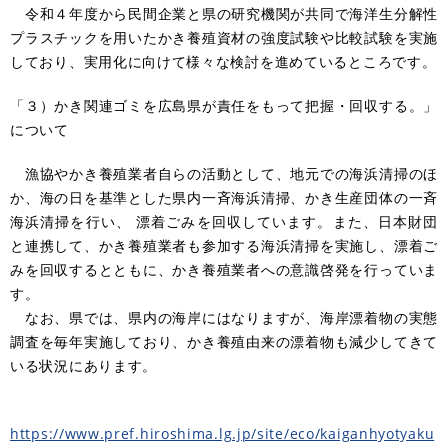
令和４年度から民間企業と県の研究機関が共同で海洋生分解性
プラスチックを用いたかき養殖資材の強度試験や比較試験を実施
しており、実用化に向けて様々な検討を進めているところです。
「３）かき関連ゴミを広島県が責任をもって把握・回収する。」
について
漁協やかき養殖業者自らの活動として、地元での海浜清掃のほ
か、海の日を基準とした県内一斉海浜清掃、かき生産団体の一斉
海浜清掃を行い、 漂着ごみを回収しています。また、日本財団
と連携して、かき養殖業者も参加する海浜清掃を実施し、漂着ご
みを回収するとともに、かき養殖業者への意識啓発を行っていま
す。
なお、県では、県内の海岸にはなりますが、海岸漂着物の実態
調査を毎年実施しており、かき養殖由来の漂着物も減少してきて
いる状況にあります。
https://www.pref.hiroshima.lg.jp/site/eco/kaiganhyotyaku