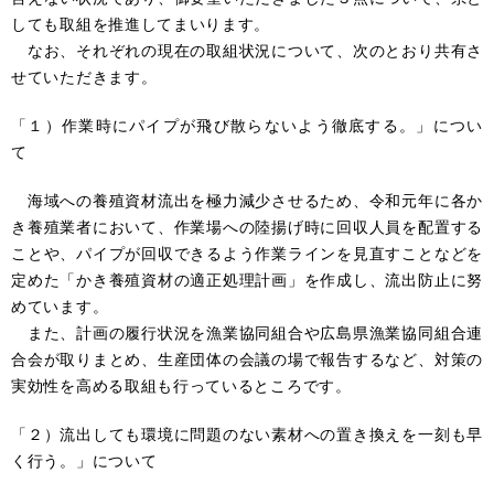
しても取組を推進してまいります。
なお、それぞれの現在の取組状況について、次のとおり共有さ
せていただきます。
「１）作業時にパイプが飛び散らないよう徹底する。」につい
て
海域への養殖資材流出を極力減少させるため、令和元年に各か
き養殖業者において、作業場への陸揚げ時に回収人員を配置する
ことや、パイプが回収できるよう作業ラインを見直すことなどを
定めた「かき養殖資材の適正処理計画」を作成し、流出防止に努
めています。
また、計画の履行状況を漁業協同組合や広島県漁業協同組合連
合会が取りまとめ、生産団体の会議の場で報告するなど、対策の
実効性を高める取組も行っているところです。
「２）流出しても環境に問題のない素材への置き換えを一刻も早
く行う。」について