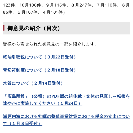
123件、10月106件、​９月116件​、８月247件、​７月110件、６月
86件、５月107件、４月101件）
御意見の紹介（目次）
皆様から寄せられた御意見の一部を紹介します。​​
軽油引取税について（３月22日受付）
青切符制度について（２月18日受付）
水質について（２月14日受付）
「広島県報」（公報）のPDF版の組体裁・文体の見直し～転換を
速やかに実施してください（１月24日）
瀬戸内海における牡蠣の養殖事業対策における税金の支出につい
て（１月３日受付）