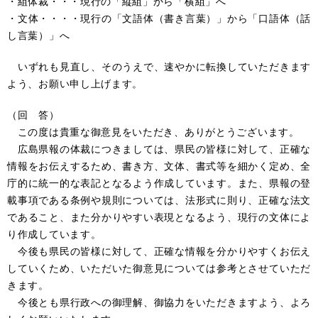
・組体裁・・・現行の「縦組」から「横組」へ
・文体・・・・現行の「文語体（書き言葉）」から「口語体（話
し言葉）」へ
いずれも見直し、そのうえで、速やかに転換していただきます
よう、お願い申し上げます。
（回 答）
この度は貴重な御意見をいただき、ありがとうございます。
広島県報の体裁につきましては、県民の皆様に対して、正確な
情報をお伝えするため、書き方、文体、書式等を細かく定め、全
庁的に統一的な表記となるよう作成しています。また、県報の登
載事項である条例や規則については、法形式に則り、正確な法文
であること、また分かりやすい表現となるよう、現行の文体によ
り作成しています。
今後も県民の皆様に対して、正確な情報を分かりやすくお伝え
していくため、いただいた御意見については参考とさせていただ
きます。
今後とも県行政への御理解、御協力をいただきますよう、よろ