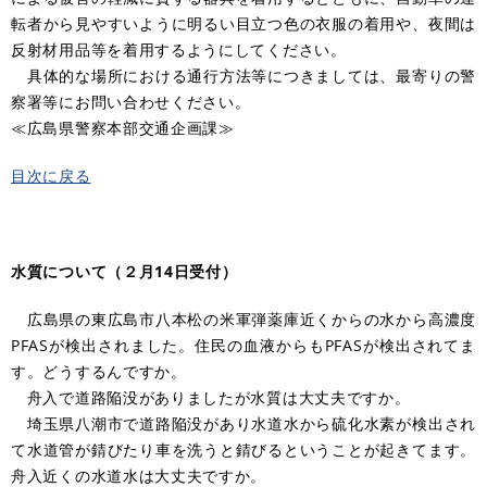
転者から見やすいように明るい目立つ色の衣服の着用や、夜間は
反射材用品等を着用するようにしてください。
具体的な場所における通行方法等につきましては、最寄りの警
察署等にお問い合わせください。
≪広島県警察本部交通企画課≫
目次に戻る
水質について（２月14日受付）
広島県の東広島市八本松の米軍弾薬庫近くからの水から高濃度
PFASが検出されました。住民の血液からもPFASが検出されてま
す。どうするんですか。
舟入で道路陥没がありましたが水質は大丈夫ですか。
埼玉県八潮市で道路陥没があり水道水から硫化水素が検出され
て水道管が錆びたり車を洗うと錆びるということが起きてます。
舟入近くの水道水は大丈夫ですか。