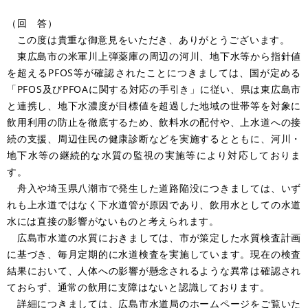
（回 答）
この度は貴重な御意見をいただき、ありがとうございます。
東広島市の米軍川上弾薬庫の周辺の河川、地下水等から指針値
を超えるPFOS等が確認されたことにつきましては、国が定める
「PFOS及びPFOAに関する対応の手引き」に従い、県は東広島市
と連携し、地下水濃度が目標値を超過した地域の世帯等を対象に
飲用利用の防止を徹底するため、飲料水の配付や、上水道への接
続の支援、周辺住民の健康診断などを実施するとともに、河川・
地下水等の継続的な水質の監視の実施等により対応しておりま
す。
舟入や埼玉県八潮市で発生した道路陥没につきましては、いず
れも上水道ではなく下水道管が原因であり、飲用水としての水道
水には直接の影響がないものと考えられます。
広島市水道の水質におきましては、市が策定した水質検査計画
に基づき、毎月定期的に水道検査を実施しています。現在の検査
結果において、人体への影響が懸念されるような異常は確認され
ておらず、通常の飲用に支障はないと認識しております。
詳細につきましては、広島市水道局のホームページをご覧いた