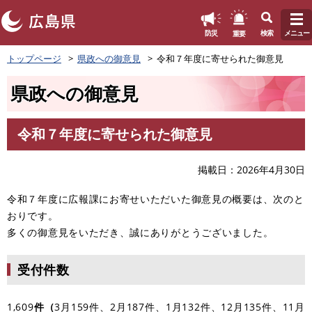
このページの本文へ
重要
防災
検索
メニュー
ペ
トップページ
県政への御意見
令和７年度に寄せられた御意見
ー
ジ
県政への御意見
の
先
頭
令和７年度に寄せられた御意見
で
本
す
文
。
掲載日
2026年4月30日
令和７年度に広報課にお寄せいただいた御意見の概要は、次のと
おりです。
多くの御意見をいただき、誠にありがとうございました。
受付件数
1,609
件（
3月159件、2月187件、1月132件、12月135件、11月