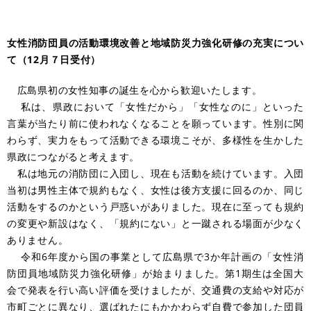
女性消防団員の活動環境改善と地域防災力強化研修の充実につい
て（12月７日受付）
広島県初の女性知事の誕生を心から歓迎いたします。
私は、県政において「女性だから」「女性なのに」といった
言葉が当たり前に使われなくなることを願っています。性別に関
わらず、実力をもって活動できる環境こそが、多様性を生かした
県政につながると考えます。
私は地元の消防団に入団し、現在も活動を続けています。入団
当初は男性主体で規約もなく、女性は後方支援に回るのか、同じ
活動をするのかという戸惑いがありました。現在に至っても規約
の変更や新設はなく、「規約にない」と一蹴される場面が少なく
ありません。
令和6年度から国の事業として広島県で3か年計画の「女性消
防団員地域防災力強化研修」が始まりました。第1期生は全国大
会で発表を行い高い評価を受けましたが、交通費の支給や対応が
市町ごとに異なり、選ばれたにもかかわらず自費で参加した団員