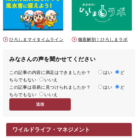
ひろしまマイタイムライン
徹底解剖！ひろしまラボ
みなさんの声を聞かせてください
この記事の内容に満足はできましたか？
満
はい
ど
ちらでもない
足
いいえ
この記事は容易に見つけられましたか？
度
容
はい
ど
ちらでもない
易
いいえ
度
ワイルドライフ・マネジメント