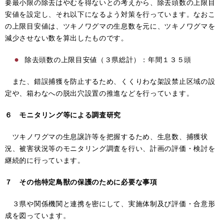
要最小限の除去はやむを得ないとの考えから、除去頭数の上限目
安値を設定し、それ以下になるよう対策を行っています。なおこ
の上限目安値は、ツキノワグマの生息数を元に、ツキノワグマを
減少させない数を算出したものです。
除去頭数の上限目安値（３県総計）：年間１３５頭
また、錯誤捕獲を防止するため、くくりわな架設禁止区域の設
定や、箱わなへの脱出穴設置の推進などを行っています。
６ モニタリング等による調査研究
ツキノワグマの生息譲許等を把握するため、生息数、捕獲状
況、被害状況等のモニタリング調査を行い、計画の評価・検討を
継続的に行っています。
７ その他特定鳥獣の保護のために必要な事項
３県や関係機関と連携を密にして、実施体制及び評価・合意形
成を図っています。