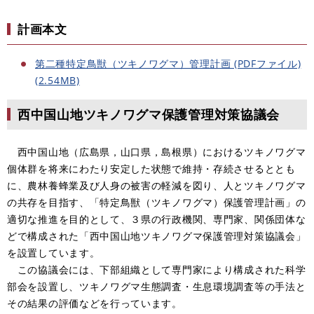
計画本文
第二種特定鳥獣（ツキノワグマ）管理計画 (PDFファイル)
(2.54MB)
西中国山地ツキノワグマ保護管理対策協議会
西中国山地（広島県，山口県，島根県）におけるツキノワグマ
個体群を将来にわたり安定した状態で維持・存続させるととも
に、農林養蜂業及び人身の被害の軽減を図り、人とツキノワグマ
の共存を目指す、「特定鳥獣（ツキノワグマ）保護管理計画」の
適切な推進を目的として、３県の行政機関、専門家、関係団体な
どで構成された「西中国山地ツキノワグマ保護管理対策協議会」
を設置しています。
この協議会には、下部組織として専門家により構成された科学
部会を設置し、ツキノワグマ生態調査・生息環境調査等の手法と
その結果の評価などを行っています。