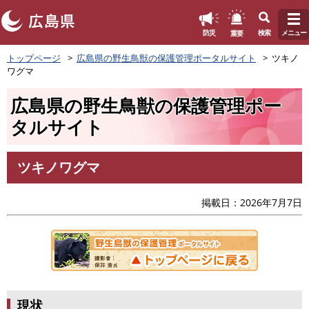
このページの本文へ
重要
防災
検索
メニュー
ペ
トップページ
広島県の野生鳥獣の保護管理ポータルサイト
ツキノ
ー
ワグマ
ジ
の
広島県の野生鳥獣の保護管理ポー
先
頭
タルサイト
で
す
。
ツキノワグマ
本
文
掲載日
2026年7月7日
現状