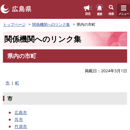
このページの本文へ
重要
防災
検索
メニュー
ペ
トップページ
関係機関へのリンク集
県内の市町
ー
ジ
関係機関へのリンク集
の
先
頭
県内の市町
で
本
す
文
。
掲載日
2024年3月1日
市
|
町
市
広島市
呉市
竹原市