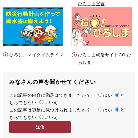
ひろしま宣言
ひろしまマイタイムライン
ひろしま就活サイトGO!ひ
ろしま
みなさんの声を聞かせてください
この記事の内容に満足はできましたか？
満
はい
ど
ちらでもない
足
いいえ
この記事は容易に見つけられましたか？
度
容
はい
ど
ちらでもない
易
いいえ
度