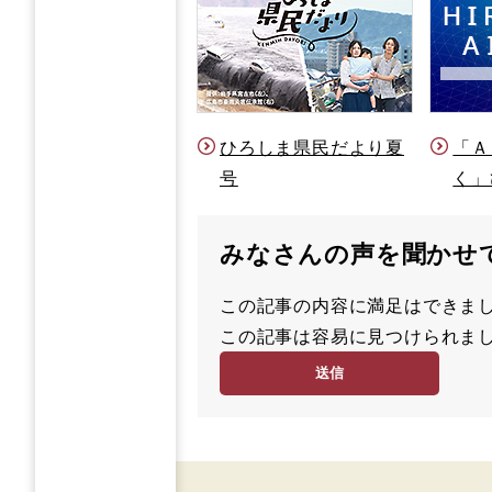
ひろしま県民だより夏
「Ａ
号
く」
みなさんの声を聞かせ
この記事の内容に満足はでき
満
この記事は容易に見つけられ
足
容
度
易
度