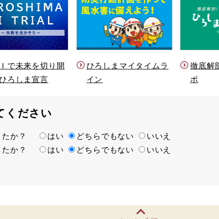
Ｉで未来を切り開
ひろしまマイタイムラ
徹底解
ひろしま宣言
イン
ボ
てください
ましたか？
はい
どちらでもない
いいえ
ましたか？
はい
どちらでもない
いいえ