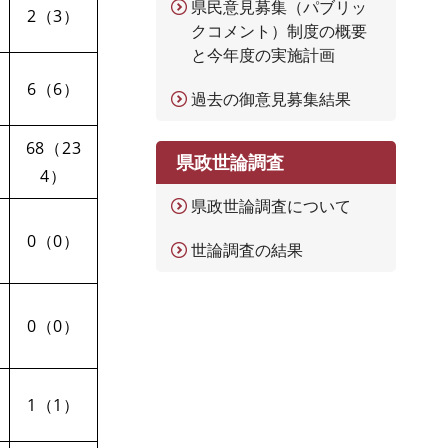
県民意見募集（パブリッ
2（3）
クコメント）制度の概要
と今年度の実施計画
6（6）
過去の御意見募集結果
68（23
県政世論調査
4）
県政世論調査について
0（0）
世論調査の結果
0（0）
1（1）