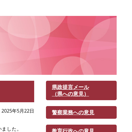
県政提言メール
（県への意見）
2025年5月22日
警察業務への意見
いました。
教育行政への意見