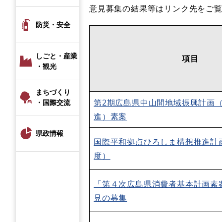
意見募集の結果等はリンク先をご
防災・安全
しごと・産業
項目
・観光
まちづくり
第2期広島県中山間地域振興計画
・国際交流
進）素案
県政情報
国際平和拠点ひろしま構想推進計画（2
度）
「第４次広島県消費者基本計画素
見の募集​