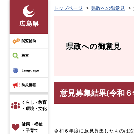
ペ
トップページ
県政への御意見
ー
ジ
の
先
頭
閲覧補助
県政への御意見
で
す
検索
。
Language
防災情報
意見募集結果(令和６
本
文
くらし・教育
・環境・文化
健康・福祉
令和６年度に意見募集したものは
・子育て