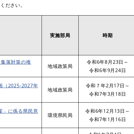
覧ください。
実施部局
時期
（集落対策の推
​令和6年8月23日～
地域政策局
令和6年9月24日
025-2027年
​令和７年2月17日～
地域政策局
令和7年3月18日
案」に係る県民意
令和6年12月13日～
環境県民局
令和7年1月16日