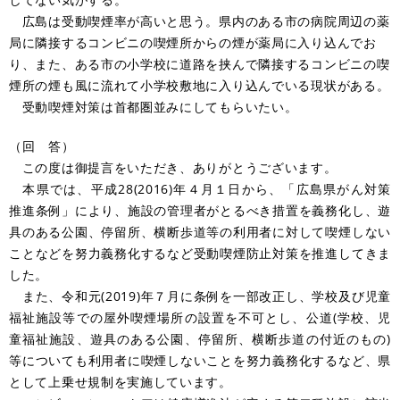
広島は受動喫煙率が高いと思う。県内のある市の病院周辺の薬
局に隣接するコンビニの喫煙所からの煙が薬局に入り込んでお
り、また、ある市の小学校に道路を挟んで隣接するコンビニの喫
煙所の煙も風に流れて小学校敷地に入り込んでいる現状がある。
受動喫煙対策は首都圏並みにしてもらいたい。
（回 答）
この度は御提言をいただき、ありがとうございます。
本県では、平成28(2016)年４月１日から、「広島県がん対策
推進条例」により、施設の管理者がとるべき措置を義務化し、遊
具のある公園、停留所、横断歩道等の利用者に対して喫煙しない
ことなどを努力義務化するなど受動喫煙防止対策を推進してきま
した。
また、令和元(2019)年７月に条例を一部改正し、学校及び児童
福祉施設等での屋外喫煙場所の設置を不可とし、公道(学校、児
童福祉施設、遊具のある公園、停留所、横断歩道の付近のもの)
等についても利用者に喫煙しないことを努力義務化するなど、県
として上乗せ規制を実施しています。