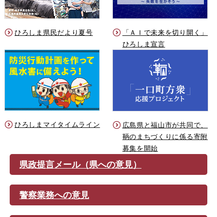
ひろしま県民だより夏号
「ＡＩで未来を切り開く」
ひろしま宣言
ひろしまマイタイムライン
広島県と福山市が共同で、
鞆のまちづくりに係る寄附
募集を開始
県政提言メール（県への意見）
警察業務への意見