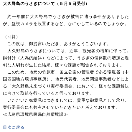
大久野島のうさぎについて（５月５日受付）
約一年前に大久野島でうさぎが被害に遭う事件がありました
が、監視カメラを設置するなど、なにかしているのでしょうか。
（回答）
この度は、御提言いただき、ありがとうございます。
大久野島のうさぎについては、近年、観光客の増加に伴って､
餌付け（人為的給餌）などによって、うさぎの個体数の増加と過
剰な人馴れが生じた結果、様々な課題が報告されております。
このため、地元の竹原市、国立公園の管理者である環境省（中
国四国地方環境事務所）、地元代表者、地元関連事業者などによ
る「大久野島未来づくり実行委員会」において、様々な課題解決
に向けて取組を行っていると伺っております。
いただいた御意見につきましては、貴重な御意見として承り、
実行委員会にも共有させていただきたいと考えております。
≪広島県環境県民局自然環境課≫
目次に戻る