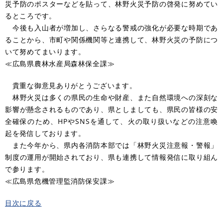
災予防のポスターなどを貼って、林野火災予防の啓発に努めてい
るところです。
今後も入山者が増加し、さらなる警戒の強化が必要な時期であ
ることから、市町や関係機関等と連携して、林野火災の予防につ
いて努めてまいります。
≪広島県農林水産局森林保全課≫
貴重な御意見ありがとうございます。
林野火災は多くの県民の生命や財産、また自然環境への深刻な
影響が懸念されるものであり、県としましても、県民の皆様の安
全確保のため、HPやSNSを通して、火の取り扱いなどの注意喚
起を発信しております。
また今年から、県内各消防本部では「林野火災注意報・警報」
制度の運用が開始されており、県も連携して情報発信に取り組ん
で参ります。
≪広島県危機管理監消防保安課≫
目次に戻る