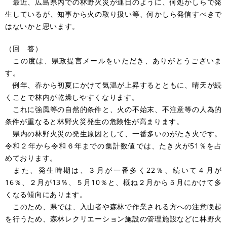
最近、広島県内での林野火災が連日のように、何処かしらで発
生しているが、知事から火の取り扱い等、何かしら発信すべきで
はないかと思います。
（回 答）
この度は、県政提言メールをいただき、ありがとうございま
す。
例年、春から初夏にかけて気温が上昇するとともに、晴天が続
くことで林内が乾燥しやすくなります。
これに強風等の自然的条件と、火の不始末、不注意等の人為的
条件が重なると林野火災発生の危険性が高まります。
県内の林野火災の発生原因として、一番多いのがたき火です。
令和２年から令和６年までの集計数値では、たき火が51％を占
めております。
また、発生時期は、３月が一番多く22％、続いて４月が
16％、２月が13％、５月10％と、概ね２月から５月にかけて多
くなる傾向にあります。
このため、県では、入山者や森林で作業される方への注意喚起
を行うため、森林レクリエーション施設の管理施設などに林野火