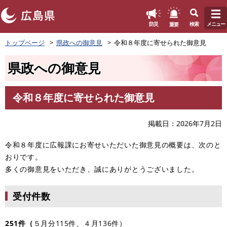
このページの本文へ
重要
防災
検索
メニュー
ペ
トップページ
県政への御意見
令和８年度に寄せられた御意見
ー
ジ
県政への御意見
の
先
頭
令和８年度に寄せられた御意見
で
本
す
文
。
掲載日
2026年7月2日
​令和８年度に広報課にお寄せいただいた御意見の概要は、次のと
おりです。
多くの御意見をいただき、誠にありがとうございました。​
受付件数
251件（
５月分115件、​４月136件）