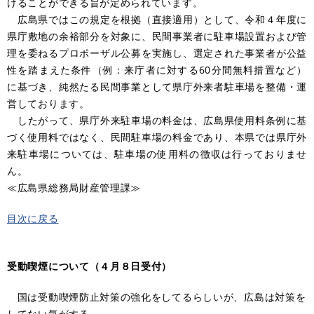
けることができる旨が定められています。
広島県ではこの規定を根拠（直接適用）として、令和４年度に
県庁敷地の余裕部分を対象に、民間事業者に駐車場設置および管
理を委ねるプロポーザル公募を実施し、選定された事業者が公益
性を踏まえた条件（例：来庁者に対する60分間無料措置など）
に基づき、純然たる民間事業として県庁外来者駐車場を整備・運
営しております。
したがって、県庁外来駐車場の料金は、広島県使用料条例に基
づく使用料ではなく、民間駐車場の料金であり、本県では県庁外
来駐車場については、駐車場の使用料の徴収は行っておりませ
ん。
≪広島県総務局財産管理課≫
目次に戻る
受動喫煙について（４月８日受付）
​ 国は受動喫煙防止対策の強化をしてるらしいが、広島は対策を
してない気がする。