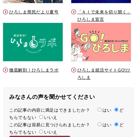
ひろしま県民だより夏号
「ＡＩで未来を切り開く」
ひろしま宣言
徹底解剖！ひろしまラボ
ひろしま就活サイトGO!ひ
ろしま
みなさんの声を聞かせてください
この記事の内容に満足はできましたか？
満
はい
ど
ちらでもない
足
いいえ
この記事は容易に見つけられましたか？
度
容
はい
ど
ちらでもない
易
いいえ