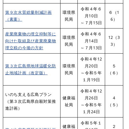
令和４年６
第９次水質総量削減計画
環境県
６（1
月10日
（素案）
民局
6）
～７月15日
産業廃棄物の埋立抑制等に
令和４年６
環境県
12（3
向けた取組及び産業廃棄物
月14日
民局
3）
埋立税の今後の方針
～７月13日
令和４年12
第３次広島県地球温暖化防
環境県
月20日
５
止地域計画（改定版）
民局
～令和５年
（６）
１月19日
令和４年12
いのち支える広島プラン
健康福
月26日
４
（第３次広島県自殺対策推
祉局
～令和５年
（５）
進計画）
１月24日
令和５年１
健康福
２