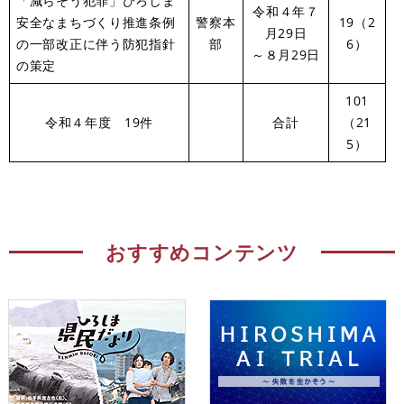
「減らそう犯罪」ひろしま
令和４年７
安全なまちづくり推進条例
警察本
19（2
月29日
の一部改正に伴う防犯指針
部
6）
～８月29日
の策定
101
令和４年度 19件
合計
（21
5）
おすすめコンテンツ