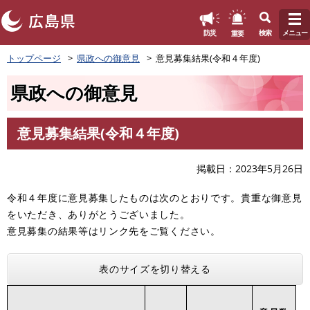
このページの本文へ
重要
防災
検索
メニュー
ペ
トップページ
県政への御意見
意見募集結果(令和４年度)
ー
ジ
県政への御意見
の
先
頭
意見募集結果(令和４年度)
で
本
す
文
。
掲載日
2023年5月26日
令和４年度に意見募集したものは次のとおりです。貴重な御意見
をいただき、ありがとうございました。
意見募集の結果等はリンク先をご覧ください。
表のサイズを切り替える