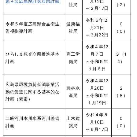
第４次広島県肝炎対策計画
月19日
祉局
（２）
～２月17日
令和５年２
令和５年度広島県食品衛生
健康福
０
月21日
監視指導計画
祉局
（０）
～３月22日
令和４年12
ひろしま観光立県推進基本
商工労
月７日
３（1
計画
働局
～令和５年
4）
１月６日
令和４年12
広島県環境負荷低減事業活
農林水
月20日
２
動の促進に関する基本的な
産局
～令和５年
（８）
計画（素案）
１月19日
令和４年５
二級河川本川水系河川整備
土木建
０
月16日
計画
築局
（０）
～６月17日