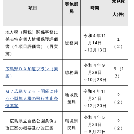
意見数
実施部
項目
時期
局
人(件)
地方税（県税）関係事務に
令和４年11
係る特定個人情報保護評価
１
総務局
月14日
書（全項目評価書）（再実
（２）
～12月13日
施）
令和４年９
広島県ＤＸ加速プラン（素
５（1
総務局
月28日
案）
3）
～10月28日
Ｇ７広島サミット開催に伴
令和４年11
地域政
２
う小型無人機の飛行禁止条
月21日
策局
（２）
例素案
～12月20日
令和４年５
「広島県立自然公園条例」
環境県
２
月23日
改正案の概要及び改正案
民局
（２）
～６月22日