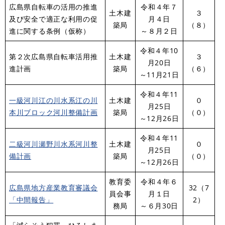
広島県自転車の活用の推進
令和４年７
土木建
３
及び安全で適正な利用の促
月４日
築局
（８）
進に関する条例（仮称）
～８月２日
令和４年10
第２次広島県自転車活用推
土木建
３
月20日
進計画
築局
（６）
～11月21日
令和４年11
一級河川江の川水系江の川
土木建
０
月25日
本川ブロック河川整備計画
築局
（０）
～12月26日
令和４年11
二級河川瀬野川水系河川整
土木建
０
月25日
備計画
築局
（０）
～12月26日
教育委
令和４年６
広島県地方産業教育審議会
32（7
員会事
月１日
「中間報告」
2）
務局
～６月30日