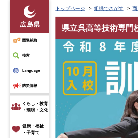
ペ
トップページ
組織でさがす
商
ー
ジ
県立呉高等技術専門
の
本
先
文
頭
閲覧補助
で
す
検索
。
Language
防災情報
くらし・教育
・環境・文化
健康・福祉
・子育て