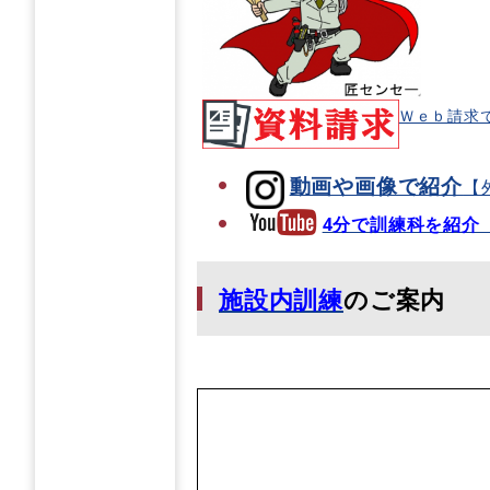
Ｗｅｂ請求
動画や画像で紹介
【
4分で訓練科を紹
施設内訓練
のご案内