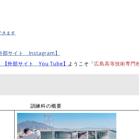
できます
外部サイト Instagram】
介
【外部サイト You Tube】
ようこそ「
広島高等技術専門
訓練科の概要