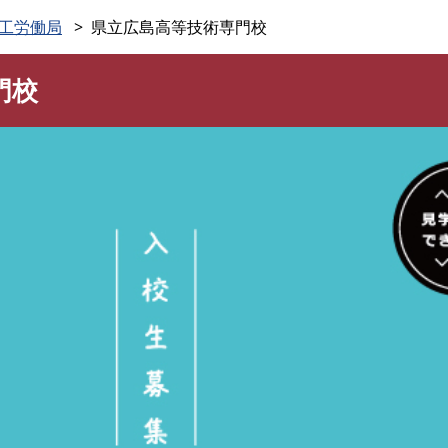
このページの本文へ
工労働局
県立広島高等技術専門校
門校