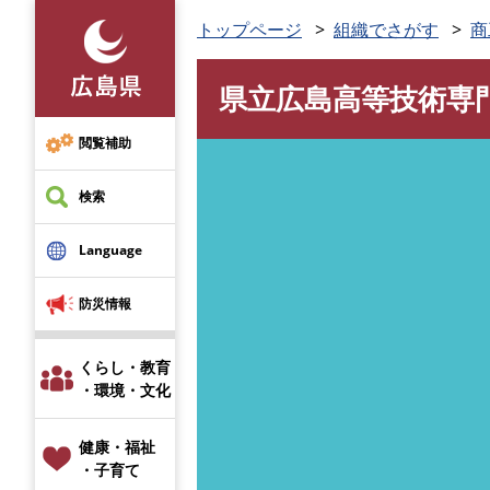
ペ
トップページ
組織でさがす
商
ー
ジ
県立広島高等技術専
の
本
先
文
頭
閲覧補助
で
す
検索
。
Language
防災情報
くらし・教育
・環境・文化
健康・福祉
・子育て