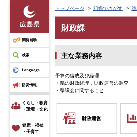
ペ
トップページ
組織でさがす
総
ー
ジ
財政課
の
本
先
文
頭
閲覧補助
で
主な業務内容
す
検索
。
Language
予算の編成及び経理
・県の財政経理，財政運営の調査
防災情報
・県議会に関すること
くらし・教育
・環境・文化
財政運営
健康・福祉
・子育て