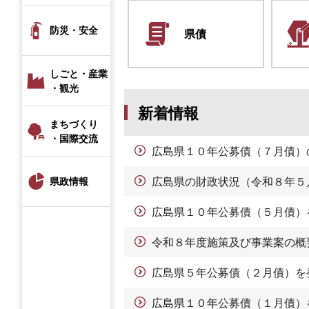
防災・安全
県債
しごと・産業
・観光
新着情報
まちづくり
・国際交流
広島県１０年公募債（７月債）
広島県の財政状況（令和８年５
県政情報
広島県１０年公募債（５月債）
令和８年度施策及び事業案の概
広島県５年公募債（２月債）を
広島県１０年公募債（１月債）