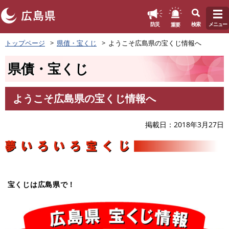
このページの本文へ
重要
防災
検索
メニュー
ペ
トップページ
県債・宝くじ
ようこそ広島県の宝くじ情報へ
ー
ジ
県債・宝くじ
の
先
頭
ようこそ広島県の宝くじ情報へ
で
本
す
文
。
掲載日
2018年3月27日
宝くじは広島県で！