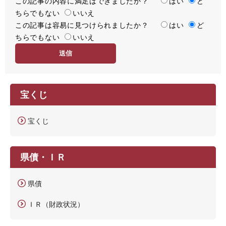
この記事の内容に満足はできましたか？
満
はい
ど
ちらでもない
足
いいえ
この記事は容易に見つけられましたか？
度
容
はい
ど
ちらでもない
易
いいえ
度
宝くじ
宝くじ
県債・ＩＲ
県債
ＩＲ（財政状況）