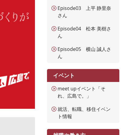
Episode03 上平 静里奈
さん
Episode04 松本 美樹さ
ん
Episode05 横山 誠人さ
ん
イベント
meet upイベント「そ
れ、広島で。」
就活、転職、移住イベン
ト情報