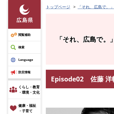
ペ
トップページ
「それ、広島で。
ー
ジ
の
先
頭
閲覧補助
「それ、広島で。
で
す
検索
。
Language
防災情報
Episode02 佐
本
文
くらし・教育
・環境・文化
健康・福祉
・子育て