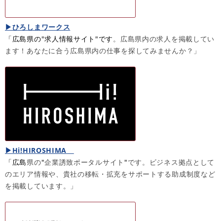
▶ひろしまワークス
​「広島県の"​求人情報サイト"​です
。広島県内の求人を掲載してい
ます！あなたに合う広島県内の仕事を探してみませんか？」
▶Hi!HIROSHIMA
「広島
県の
"​​
企業誘致ポータルサイト
"​
です。ビジネス拠点として
のエリア情報や、貴社の移転・拡充をサポートする助成制度など
を掲載しています。」