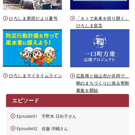
ひろしま県民だより夏号
「ＡＩで未来を切り開く」
ひろしま宣言
ひろしまマイタイムライン
広島県と福山市が共同で、
鞆のまちづくりに係る寄附
募集を開始
エピソード
Episode01 宇野木 日向子さん
Episode02 佐藤 洋輔さん