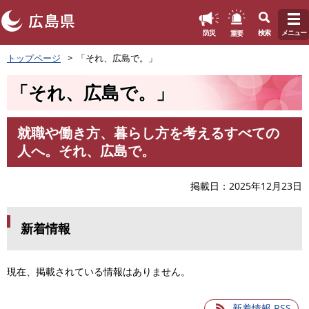
このページの本文へ
重要
防災
検索
メニュー
ペ
トップページ
「それ、広島で。」
ー
ジ
「それ、広島で。」
の
先
頭
就職や働き方、暮らし方を考えるすべての
で
本
人へ。それ、広島で。
す
文
。
掲載日
2025年12月23日
新着情報
現在、掲載されている情報はありません。
新着情報 RSS