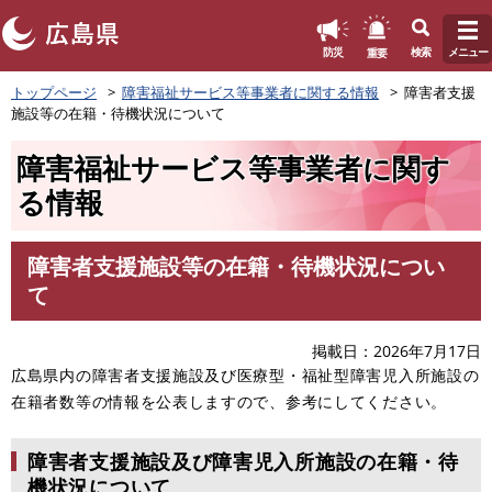
このページの本文へ
重要
防災
検索
メニュー
ペ
トップページ
障害福祉サービス等事業者に関する情報
障害者支援
ー
施設等の在籍・待機状況について
ジ
の
障害福祉サービス等事業者に関す
先
頭
る情報
で
す
。
障害者支援施設等の在籍・待機状況につい
本
て
文
掲載日
2026年7月17日
広島県内の障害者支援施設及び医療型・福祉型障害児入所施設の
在籍者数等の情報を公表しますので、参考にしてください。
障害者支援施設及び障害児入所施設の在籍・待
機状況について