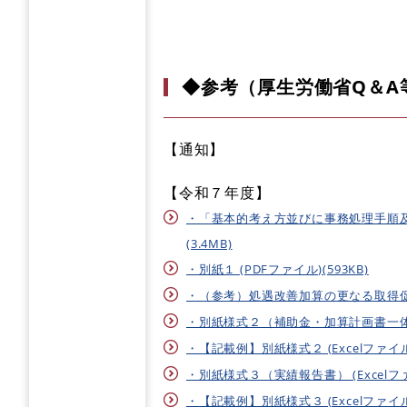
◆参考（厚生労働省Q＆A
【通知】
【令和７年度】
・「基本的考え方並びに事務処理手順及
(3.4MB)
・別紙１ (PDFファイル)(593KB)
・（参考）処遇改善加算の更なる取得促進に
・別紙様式２（補助金・加算計画書一体化様式
・【記載例】別紙様式２ (Excelファイル)
・別紙様式３（実績報告書） (Excelファイ
・【記載例】別紙様式３ (Excelファイル)