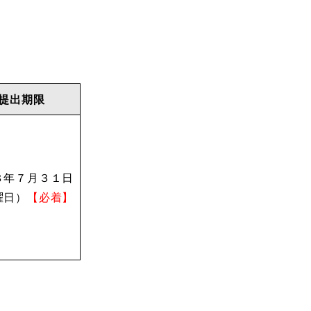
提出期限
８年７月３１日
曜日）
【必着】