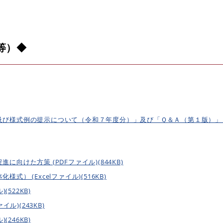
等）◆
び様式例の提示について（令和７年度分）」及び「Ｑ＆Ａ（第１版）」 (
向けた方策 (PDFファイル)(844KB)
） (Excelファイル)(516KB)
(522KB)
ル)(243KB)
(246KB)