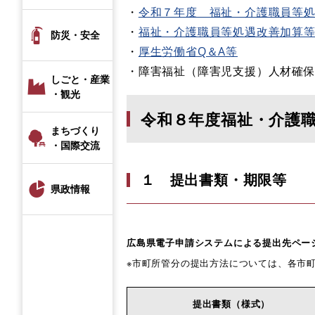
・
令和７年度 福祉・介護職員等
・
福祉・介護職員等処遇改善加算等
防災・安全
・
厚生労働省Q＆A等
・障害福祉（障害児支援）人材確
しごと・産業
・観光
令和８年度福祉・介護
まちづくり
・国際交流
１ 提出書類・期限等
県政情報
広島県電子申請システムによる提出先ペ
※市町所管分の提出方法については、各市町
提出書類（様式）