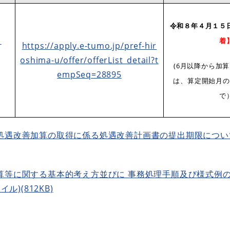
令和８年４月１５
）
着
https://apply.e-tumo.jp/pref-hir
oshima-u/offer/offerList_detail?t
(6月以降から加
empSeq=28895
）
は、算定開始月の
で
遇改善加算の取得に係る処遇改善計画書の提出期限について 
算等に関する基本的考え方並びに 事務処理手順及び様式例
ル)(812KB)