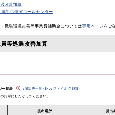
処遇改善加算
 厚生労働省コールセンター
保・職場環境改善等事業費補助金については
専用ページ
をご
職員等処遇改善加算
※届出先一覧 (Excelファイル)(13KB)
ージ一覧表
の指示にしたがってください。​​
提出場所
提出