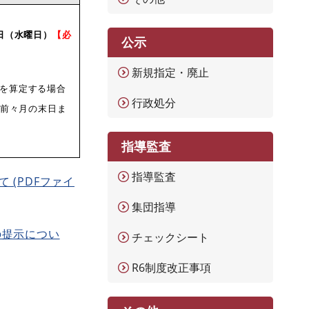
日（水曜日）
【必
公示
】
新規指定・廃止
算を算定する場合
行政処分
前々月の末日ま
）
指導監査
指導監査
(PDFファイ
集団指導
の提示につい
チェックシート
R6制度改正事項