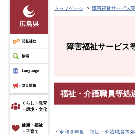
ペ
トップページ
障害福祉サービス
ー
ジ
の
先
頭
閲覧補助
障害福祉サービス
で
す
検索
。
Language
防災情報
福祉・介護職員等処
本
文
くらし・教育
・環境・文化
健康・福祉
・
令和８年度 福祉・介護職員等
・子育て