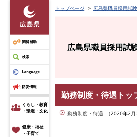
ペ
トップページ
広島県職員採用試
ー
ジ
の
先
頭
閲覧補助
広島県職員採用試
で
す
検索
。
Language
防災情報
勤務制度・待遇トッ
本
文
くらし・教育
・環境・文化
勤務制度・待遇
2020年2月
健康・福祉
・子育て