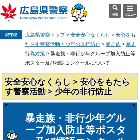
検索
メニュー
ペ
メ
広島県警察トップ
>
安全安心なくらし > 安心をも
ー
ニ
ジ
ュ
たらす警察活動 > 少年の非行防止
>
暴走族
>
暴走
の
ー
行為対策
>
暴走族・非行少年グループ加入防止等
先
を
ポスター及び標語コンクールについて
頭
飛
で
ば
安全安心なくらし > 安心をもたら
す
し
。
て
す警察活動 > 少年の非行防止
本
文
へ
本
暴走族・非行少年グル
文
ープ加入防止等ポスタ