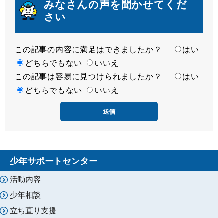
みなさんの声を聞かせてくだ
さい
この記事の内容に満足はできましたか？
満
はい
足
どちらでもない
いいえ
この記事は容易に見つけられましたか？
度
容
はい
易
どちらでもない
いいえ
度
少年サポートセンター
活動内容
少年相談
立ち直り支援