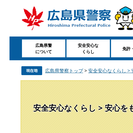
ペ
メ
ー
ニ
ジ
ュ
の
ー
先
を
頭
飛
広島県警
安全安心な
で
ば
免許
について
くらし
す
し
。
て
本
広島県警察トップ
>
安全安心なくらし >
文
へ
安全安心なくらし > 安心を