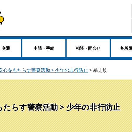
・交通
申請・手続
相談・問合せ
各所
 安心をもたらす警察活動 > 少年の非行防止
>
暴走族
もたらす警察活動 > 少年の非行防止