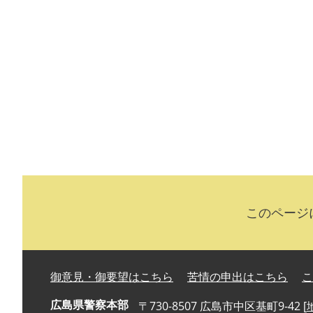
このページに
御意見・御要望はこちら
苦情の申出はこちら
こ
広島県警察本部
〒730-8507 広島市中区基町9-42 [