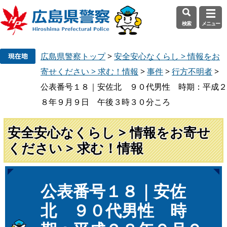
検索
メニュー
ペ
メ
広島県警察トップ
>
安全安心なくらし > 情報をお
ー
ニ
ジ
ュ
寄せください > 求む！情報
>
事件
>
行方不明者
>
の
ー
公表番号１８｜安佐北 ９０代男性 時期：平成２
先
を
８年９月９日 午後３時３０分ころ
頭
飛
で
ば
安全安心なくらし > 情報をお寄せ
す
し
。
て
ください > 求む！情報
本
文
へ
本
公表番号１８｜安佐
文
北 ９０代男性 時