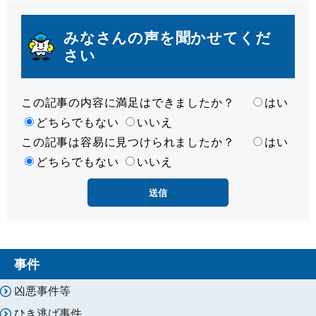
みなさんの声を聞かせてくだ
さい
この記事の内容に満足はできましたか？
満
はい
足
どちらでもない
いいえ
この記事は容易に見つけられましたか？
度
容
はい
易
どちらでもない
いいえ
度
事件
凶悪事件等
ひき逃げ事件