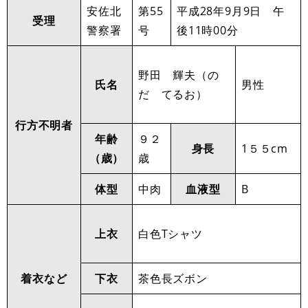
安佐北
第55
平成28年9月9日 午
受理
警察署
号
後11時00分
野田 輝夫（の
氏名
男性
だ てるお）
行方不明者
年齢
９２
身長
1５５cm
（歳）
歳
体型
中肉
血液型
B
上衣
白色Tシャツ
着衣など
下衣
茶色長ズボン