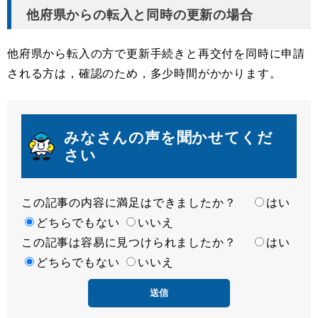
他府県からの転入と同時の更新の場合
他府県から転入の方で更新手続きと再交付を同時に申請
される方は，確認のため，多少時間がかかります。
みなさんの声を聞かせてくだ
さい
この記事の内容に満足はできましたか？
満
はい
足
どちらでもない
いいえ
この記事は容易に見つけられましたか？
度
容
はい
易
どちらでもない
いいえ
度