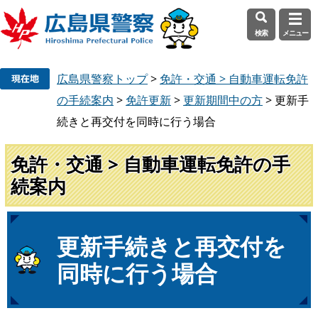
検索
メニュー
ペ
メ
広島県警察トップ
>
免許・交通 > 自動車運転免許
ー
ニ
ジ
ュ
の手続案内
>
免許更新
>
更新期間中の方
>
更新手
の
ー
続きと再交付を同時に行う場合
先
を
頭
飛
免許・交通 > 自動車運転免許の手
で
ば
続案内
す
し
。
て
本
文
本
更新手続きと再交付を
へ
文
同時に行う場合