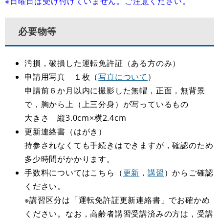
※
日曜日は受け付けていません。ご注意ください。
必要物等
汚損，破損した運転免許証（ある方のみ）
申請用写真 １枚（
写真について
）
申請前６か月以内に撮影した無帽，正面，無背景
で，胸から上（上三分身）が写っているもの
大きさ 縦3.0cm×横2.4cm
更新連絡書（はがき）
持参されなくても手続きはできますが，確認のため
多少時間がかかります。
手数料についてはこちら（
更新
，
講習
）からご確認
ください。
※講習区分は「運転免許証更新連絡書」でお確かめ
ください。なお，高齢者講習受講済みの方は，受講