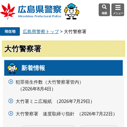
検索
メニュー
ペ
メ
広島県警察トップ
>
大竹警察署
ー
ニ
ジ
ュ
の
ー
大竹警察署
先
を
頭
飛
で
ば
新着情報
本
す
し
文
。
て
犯罪発生件数（大竹警察署管内）
本
2026年8月4日
文
へ
大竹署ミニ広報紙
2026年7月29日
大竹警察署 速度取締り指針
2026年7月22日